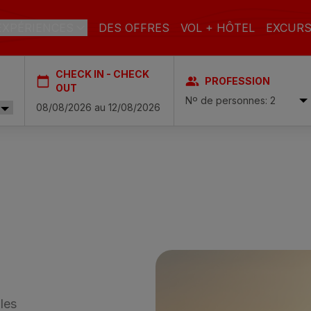
EXPÉRIENCES
DES OFFRES
VOL + HÔTEL
EXCURS
CHECK IN - CHECK
PROFESSION
DE GRAN CANARIA
OUT
Nº de personnes: 2
Isabel & Spa
PLAGE
SPA
VILLE
N
o Beach & Spa
GLÉS
a Victoria & Spa
SEULMENT LES
TOUT INCLUS
FAMILLES
ADULTES
Suites & Spa – Boutique Hotel & adults only
al & Spa
que Casas Carmen
les