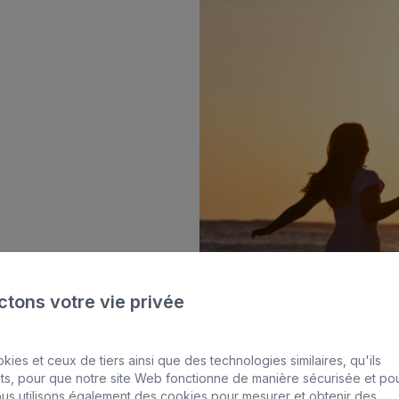
 Canaria & Spa
es by Bull
tons votre vie privée
kies et ceux de tiers ainsi que des technologies similaires, qu'ils
nts, pour que notre site Web fonctionne de manière sécurisée et po
us utilisons également des cookies pour mesurer et obtenir des