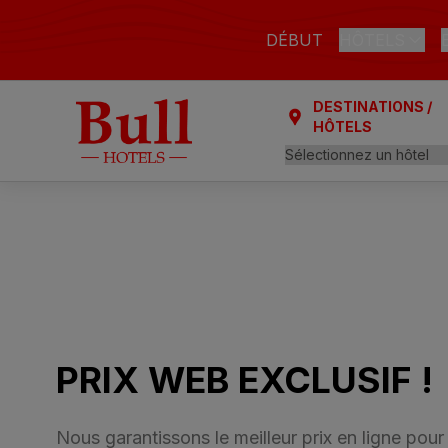
DÉBUT
HÔTELS
DESTINATIONS /
LAS PALMAS 
HÔTELS
Bull Astoria
Bull Reina 
ARGUINEGUÍ
Bull Dorad
PLAYA DEL IN
Bull Eugeni
Bull Vital 
PRIX WEB EXCLUSIF !
Bull Escori
Bull Bouti
Nous garantissons le meilleur prix en ligne pour 