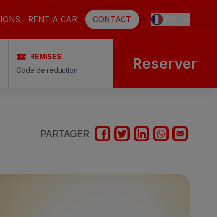
FR
IONS
RENT A CAR
CONTACT
REMISES
Reserver
ES
EN
DE
PARTAGER
SE
NL