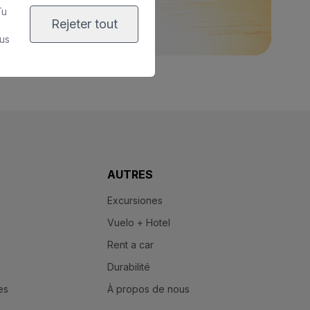
Tu
Rejeter tout
us
AUTRES
Excursiones
Vuelo + Hotel
Rent a car
Durabilité
es
À propos de nous