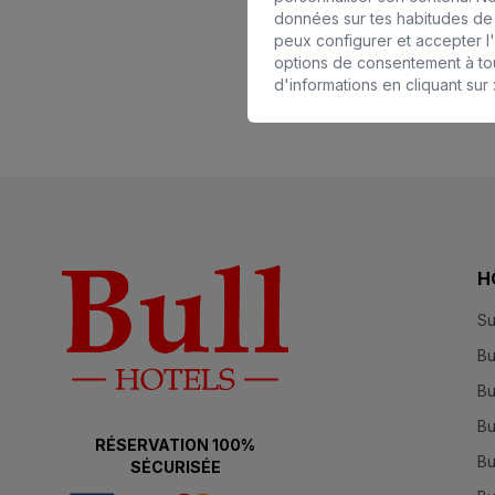
données sur tes habitudes de n
peux configurer et accepter l
options de consentement à to
d'informations en cliquant sur 
H
Su
Bu
Bu
Bu
RÉSERVATION 100%
Bu
SÉCURISÉE