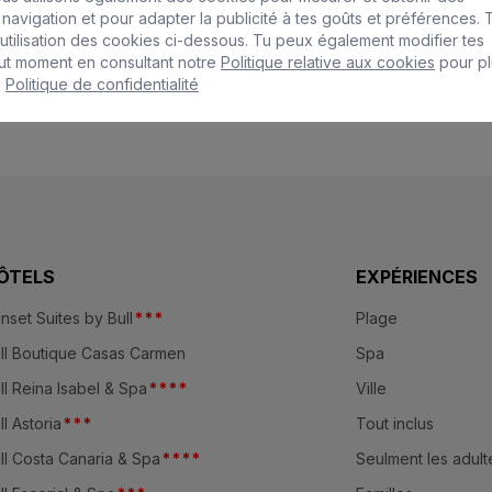
avigation et pour adapter la publicité à tes goûts et préférences. 
'utilisation des cookies ci-dessous. Tu peux également modifier tes
ut moment en consultant notre
Politique relative aux cookies
pour pl
:
Politique de confidentialité
ÔTELS
EXPÉRIENCES
nset Suites by Bull
*
*
*
Plage
ll Boutique Casas Carmen
Spa
ll Reina Isabel & Spa
*
*
*
*
Ville
ll Astoria
*
*
*
Tout inclus
ll Costa Canaria & Spa
*
*
*
*
Seulment les adult