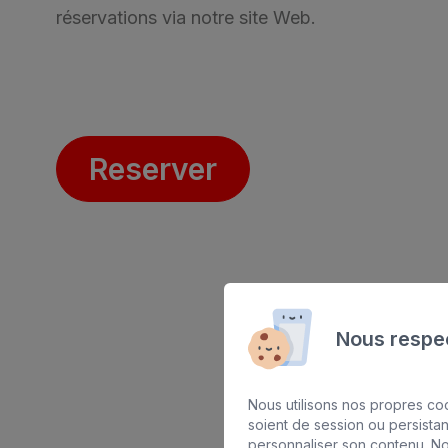
réservations via notre site Web.
SAN AGUSTÍN
Bull Costa
PUERTO RICO
Sunset Suit
Reserver
Nous respec
Nous utilisons nos propres coo
soient de session ou persista
personnaliser son contenu. No