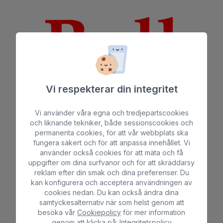
Vi respekterar din integritet
Vi använder våra egna och tredjepartscookies
100% SÄKER BOKNING
och liknande tekniker, både sessionscookies och
permanenta cookies, för att vår webbplats ska
fungera säkert och för att anpassa innehållet. Vi
använder också cookies för att mäta och få
uppgifter om dina surfvanor och för att skräddarsy
SOCIALA NÄTVERK
reklam efter din smak och dina preferenser. Du
kan konfigurera och acceptera användningen av
cookies nedan. Du kan också ändra dina
samtyckesalternativ när som helst genom att
besöka vår
Cookiepolicy
för mer information
genom att klicka på:
Integritetspolicy