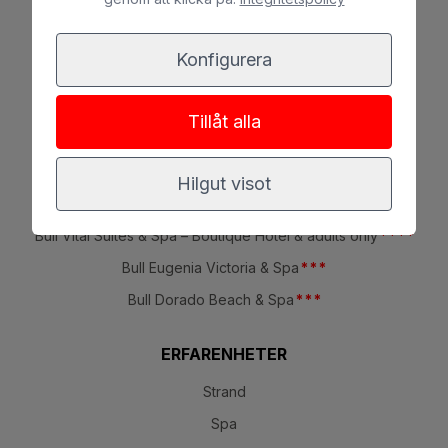
HOTELL
Sunset Suites by Bull
*
*
*
Konfigurera
Bull Boutique Casas Carmen
Bull Reina Isabel & Spa
*
*
*
*
Tillåt alla
Bull Astoria
*
*
*
Bull Costa Canaria & Spa
*
*
*
*
Hilgut visot
Bull Escorial & Spa
*
*
*
Bull Vital Suites & Spa – Boutique Hotel & adults only
*
*
*
*
Bull Eugenia Victoria & Spa
*
*
*
Bull Dorado Beach & Spa
*
*
*
ERFARENHETER
Strand
Spa