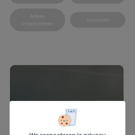
Alleen
Gezinnen
volwassenen
BULL REINA ISABEL & SPA
*
*
*
*