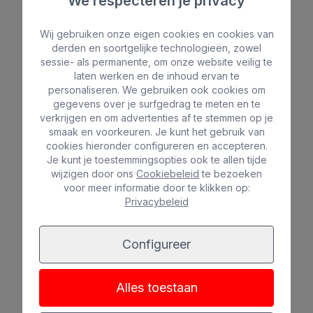
We respecteren je privacy
Wij gebruiken onze eigen cookies en cookies van
derden en soortgelijke technologieën, zowel
Strand
Spa
sessie- als permanente, om onze website veilig te
BULL REINA ISABEL & SPA
Stad
All-inclusive
laten werken en de inhoud ervan te
*
*
*
*
personaliseren. We gebruiken ook cookies om
Alleen
Gezinnen
gegevens over je surfgedrag te meten en te
volwassenen
verkrijgen en om advertenties af te stemmen op je
smaak en voorkeuren. Je kunt het gebruik van
cookies hieronder configureren en accepteren.
Je kunt je toestemmingsopties ook te allen tijde
wijzigen door ons
Cookiebeleid
te bezoeken
voor meer informatie door te klikken op:
Zie hotels
Privacybeleid
Configureer
Alles toestaan