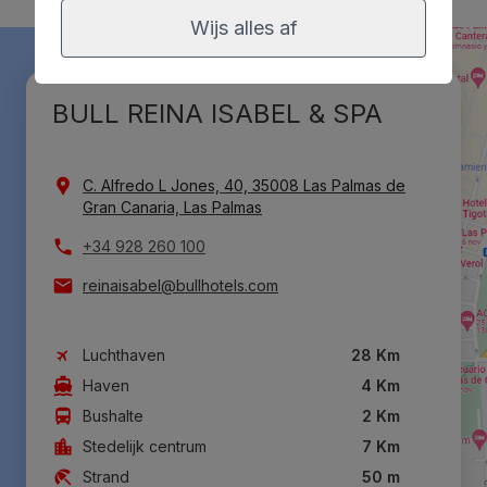
Wijs alles af
BULL REINA ISABEL & SPA
C. Alfredo L Jones, 40, 35008 Las Palmas de
Gran Canaria, Las Palmas
+34 928 260 100
reinaisabel@bullhotels.com
Luchthaven
28 Km
Haven
4 Km
Bushalte
2 Km
Stedelijk centrum
7 Km
Strand
50 m