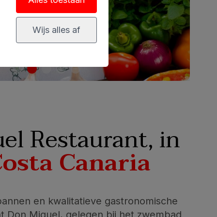
Wijs alles af
el Restaurant, in
Costa Canaria
pannen en kwalitatieve gastronomische
nt Don Miguel, gelegen bij het zwembad