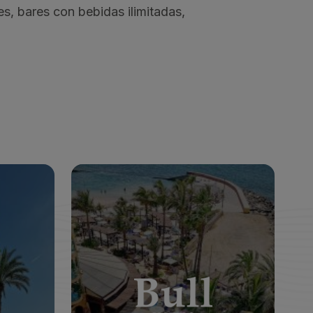
es, bares con bebidas ilimitadas,
A & SPA
BULL DORADO BEACH & SPA
*
*
*