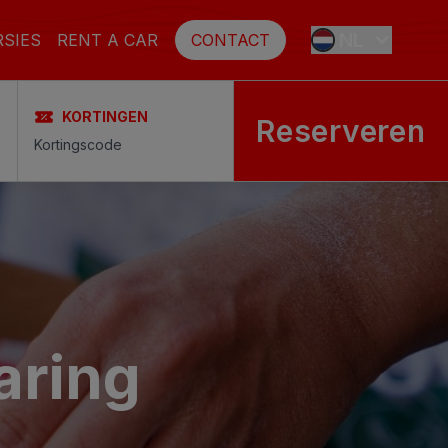
NL
RSIES
RENT A CAR
CONTACT
KORTINGEN
Reserveren
ES
EN
FR
DE
aring
SE