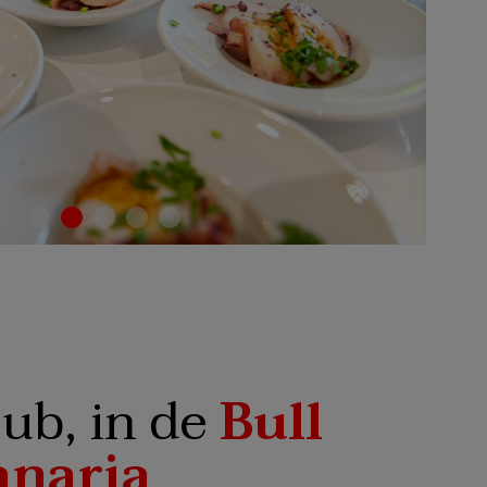
lub, in de
Bull
anaria