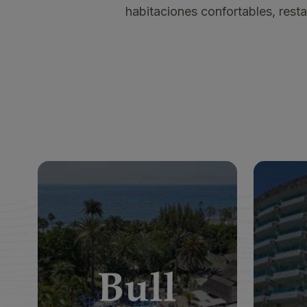
habitaciones confortables, resta
BULL COSTA CANARIA & SPA
BU
*
*
*
*