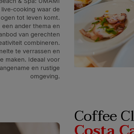
o Beach & Spa: UMAMI
 live-cooking waar de
 ogen tot leven komt.
s een ander thema en
aanbod van gerechten
ativiteit combineren.
melte te verrassen en
te maken. Ideaal voor
aangename en rustige
omgeving.
Coffee C
Costa C