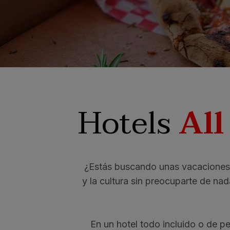
SAN AGUSTÍN
Bull Costa Canar
PUERTO RICO
Sunset Suites by 
Hotels
All
¿Estás buscando unas vacaciones de
y la cultura sin preocuparte de n
En un hotel todo incluido o de p