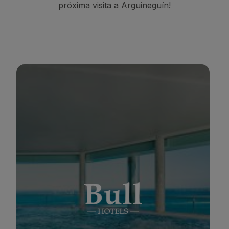
próxima visita a Arguineguín!
NA ISABEL & SPA
BULL COSTA CA
*
*
*
*
*
*
*
Spa
Strand