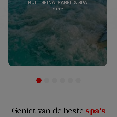
NA ISABEL & SPA
BULL COSTA CA
All-inclusive
Stad
*
*
*
*
*
*
*
Alleen
Gezinnen
n
volwassenen
Zie hotels
Zie ho
Geniet van de beste
spa's