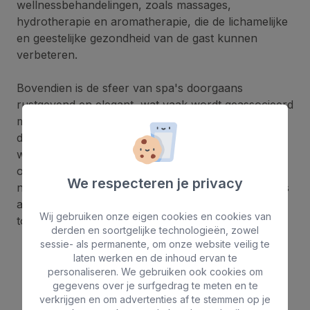
wellnessbehandelingen, zoals massages,
hydrotherapie en aromatherapie, die de lichamelijke
en geestelijke gezondheid van de gast kunnen
verbeteren.
Bovendien is de sfeer van spa's doorgaans
rustgevend en elegant, wat vaak wordt geassocieerd
met hoogwaardige en luxueuze ervaringen en
diensten. Door spadiensten te koppelen aan hotels
wil men een dienst aanbieden aan een publiek dat
op zoek is naar een hoogwaardige ervaring en een
We respecteren je privacy
niveau van ontspanning en comfort dat superieur is
aan een gewoon hotelverblijf zonder deze
Wij gebruiken onze eigen cookies en cookies van
toegevoegde diensten.
derden en soortgelijke technologieën, zowel
sessie- als permanente, om onze website veilig te
laten werken en de inhoud ervan te
personaliseren. We gebruiken ook cookies om
Multimedia
galerij van de
gegevens over je surfgedrag te meten en te
verkrijgen en om advertenties af te stemmen op je