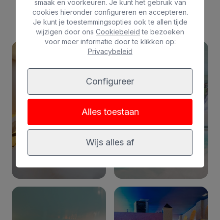
SPA's van onze hotels
smaak en voorkeuren. Je kunt het gebruik van
cookies hieronder configureren en accepteren.
Je kunt je toestemmingsopties ook te allen tijde
wijzigen door ons
Cookiebeleid
te bezoeken
voor meer informatie door te klikken op:
Privacybeleid
Configureer
Spa
Alles toestaan
Spa
Bull Vital Suites &
Spa – Boutique
Bull Dorado Beach
Wijs alles af
Hotel & adults only
& Spa
10
15