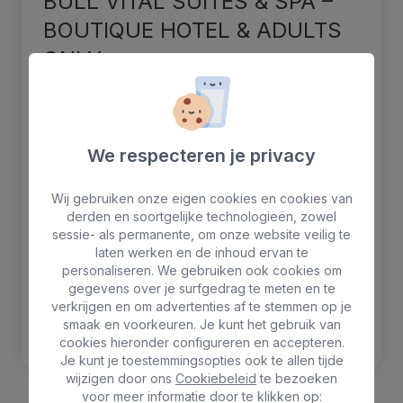
BULL VITAL SUITES & SPA –
BOUTIQUE HOTEL & ADULTS
ONLY
Avda de Gran Canaria, 80
Playa del Inglés, G. C. 35100
We respecteren je privacy
+34 928 730 233
Wij gebruiken onze eigen cookies en cookies van
info@vitalsuites.com
derden en soortgelijke technologieën, zowel
sessie- als permanente, om onze website veilig te
laten werken en de inhoud ervan te
Luchthaven
33 Km
personaliseren. We gebruiken ook cookies om
Bushalte
200 m
gegevens over je surfgedrag te meten en te
verkrijgen en om advertenties af te stemmen op je
Strand
1.5 Km
smaak en voorkeuren. Je kunt het gebruik van
Winkels
50 m
cookies hieronder configureren en accepteren.
Je kunt je toestemmingsopties ook te allen tijde
wijzigen door ons
Cookiebeleid
te bezoeken
voor meer informatie door te klikken op: