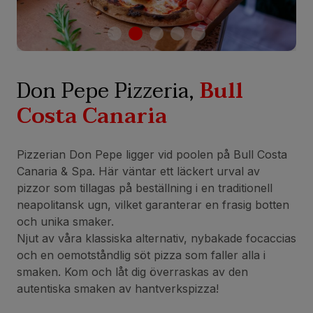
Don Pepe Pizzeria,
Bull
Costa Canaria
Pizzerian Don Pepe ligger vid poolen på Bull Costa
Canaria & Spa. Här väntar ett läckert urval av
pizzor som tillagas på beställning i en traditionell
neapolitansk ugn, vilket garanterar en frasig botten
och unika smaker.
Njut av våra klassiska alternativ, nybakade focaccias
och en oemotståndlig söt pizza som faller alla i
smaken. Kom och låt dig överraskas av den
autentiska smaken av hantverkspizza!