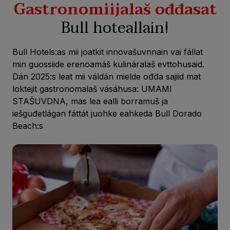
Gastronomiijalaš ođđasat
Bull hoteallain!
Bull Hotels:as mii joatkit innovašuvnnain vai fállat
min guossiide erenoamáš kulináralaš evttohusaid.
Dán 2025:s leat mii váldán mielde ođđa sajiid mat
loktejit gastronomalaš vásáhusa: UMAMI
STAŠUVDNA, mas lea ealli borramuš ja
iešguđetlágan fáttát juohke eahkeda Bull Dorado
Beach:s