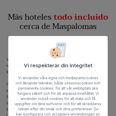
Más hoteles
todo incluido
cerca de Maspalomas
Para que a tus vacaciones en Gran Canaria no
les falte nada
Vi har noggrant sammanställt en lista över hotell
Vi respekterar din integritet
med all-inclusive och helpension som låter dig njuta
till fullo av denna unika destination.
Vi använder våra egna och tredjepartscookies
och liknande tekniker, både sessionscookies och
Från gyllene sandstränder till imponerande
permanenta cookies, för att vår webbplats ska
sanddyner och ett exceptionellt klimat –
fungera säkert och för att anpassa innehållet. Vi
Maspalomas har allt som krävs för att din semester
använder också cookies för att mäta och få
ska bli oförglömlig. Fördjupa dig i lugnet och lyxen
uppgifter om dina surfvanor och för att skräddarsy
som dessa hotell erbjuder, där varje detalj är
reklam efter din smak och dina preferenser. Du
kan konfigurera och acceptera användningen av
utformad för att ge dig en oslagbar upplevelse.