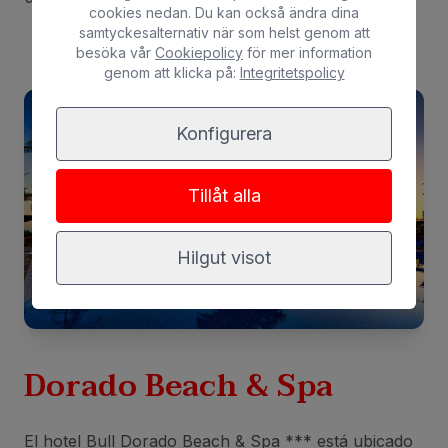
cookies nedan. Du kan också ändra dina
samtyckesalternativ när som helst genom att
besöka vår
Cookiepolicy
för mer information
genom att klicka på:
Integritetspolicy
Konfigurera
Tillåt alla
Hilgut visot
Dorado Beach & Spa
El hotel Bull Dorado Beach & Spa *** está ubicado