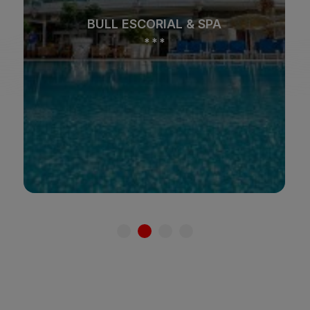
Strand
Spa
BULL ESCORIAL & SPA
Stad
All inclusive
*
*
*
Endast vuxna
Familjer
Se hotell