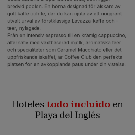
bredvid poolen. En hörna designad för älskare av
gott kaffe och te, där du kan njuta av ett noggrant
utvalt urval av förstklassiga Lavazza-kaffe och -
teer, nylagade.
Från en intensiv espresso till en krämig cappuccino,
alternativ med växtbaserad mjölk, aromatiska teer
och specialiteter som Caramel Macchiato eller det
uppfriskande iskaffet, är Coffee Club den perfekta
platsen för en avkopplande paus under din vistelse.
Hoteles
todo incluido
en
Playa del Inglés