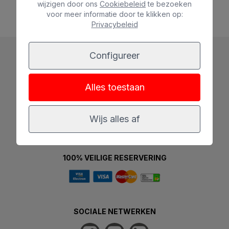
Mostrar más
wijzigen door ons
Cookiebeleid
te bezoeken
voor meer informatie door te klikken op:
Privacybeleid
Configureer
Alles toestaan
Wijs alles af
100% VEILIGE RESERVERING
SOCIALE NETWERKEN