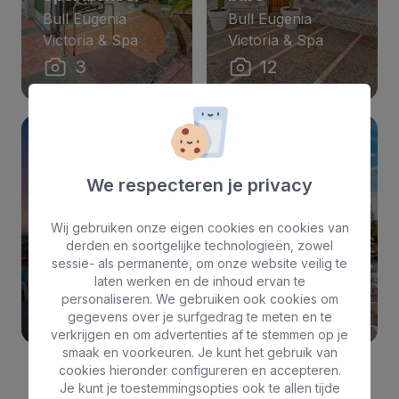
Bull Eugenia
Bull Eugenia
Victoria & Spa
Victoria & Spa
3
12
We respecteren je privacy
Wij gebruiken onze eigen cookies en cookies van
Hotel
Zwembad
derden en soortgelijke technologieën, zowel
Bull Eugenia
Bull Eugenia
sessie- als permanente, om onze website veilig te
laten werken en de inhoud ervan te
Victoria & Spa
Victoria & Spa
personaliseren. We gebruiken ook cookies om
10
6
gegevens over je surfgedrag te meten en te
verkrijgen en om advertenties af te stemmen op je
smaak en voorkeuren. Je kunt het gebruik van
cookies hieronder configureren en accepteren.
Je kunt je toestemmingsopties ook te allen tijde