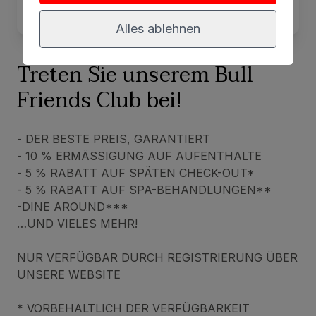
Alles ablehnen
Treten Sie unserem Bull
Friends Club bei!
- DER BESTE PREIS, GARANTIERT
- 10 % ERMÄSSIGUNG AUF AUFENTHALTE
- 5 % RABATT AUF SPÄTEN CHECK-OUT*
- 5 % RABATT AUF SPA-BEHANDLUNGEN**
-DINE AROUND***
…UND VIELES MEHR!
NUR VERFÜGBAR DURCH REGISTRIERUNG ÜBER
UNSERE WEBSITE
* VORBEHALTLICH DER VERFÜGBARKEIT