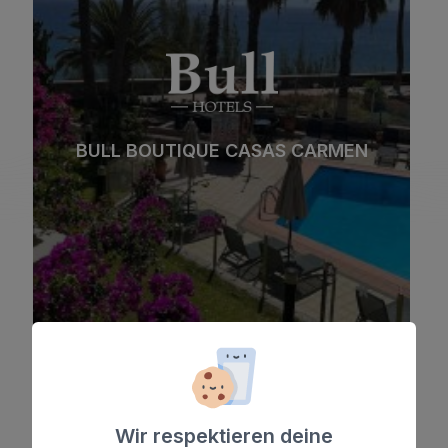
Strand
Spa
Stadt
All Inclusive
BULL BOUTIQUE CASAS CARMEN
Adults Only
Familien
Siehe hotel
Wir respektieren deine