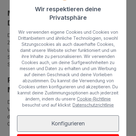
Wir respektieren deine
Moderne Annehmlichkeiten und
Privatsphäre
Dienstleistungen
Wir verwenden eigene Cookies und Cookies von
Die Stadthotels bieten eine große Auswahl an
Drittanbietern und ähnliche Technologien, sowohl
Zimmern und Suiten für unterschiedliche Vorlieben
Sitzungscookies als auch dauerhafte Cookies,
und Budgets. Das Angebot reicht von
damit unsere Website sicher funktioniert und um
ihre Inhalte zu personalisieren. Wir verwenden
Standardzimmern bis hin zu luxuriösen Suiten am
Cookies auch, um deine Surfgewohnheiten zu
Strand von Las Canteras mit Meerblick.
messen und Daten zu erhalten und um Werbung
auf deinen Geschmack und deine Vorlieben
Platz für Veranstaltungen und
abzustimmen. Du kannst die Verwendung von
Cookies unten konfigurieren und akzeptieren. Du
Meetings
kannst deine Zustimmungsoptionen auch jederzeit
ändern, indem du unsere
Cookie-Richtlinie
Die Hotels von Bull zum Beispiel verfügen über
besuchst und auf klickst:
Datenschutzrichtlinie
Veranstaltungsräume und Tagungsräume und sind
damit der ideale Ort für Konferenzen,
Konfigurieren
Geschäftstreffen und besondere Feiern.