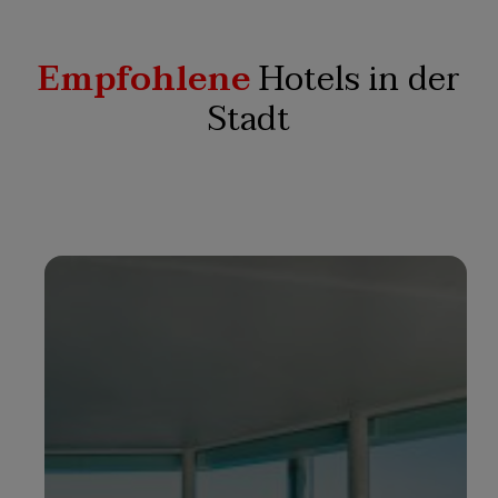
Empfohlene
Hotels in der
Stadt
BULL REINA ISABEL & SPA
*
*
*
*