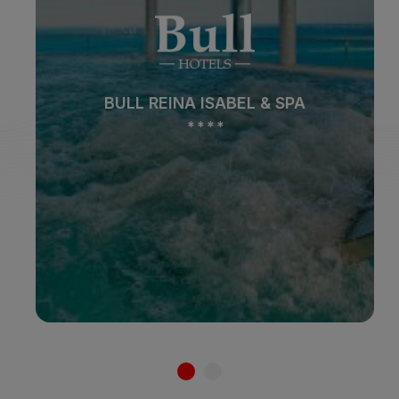
Strand
Spa
BULL REINA ISABEL & SPA
Stadt
All Inclusive
*
*
*
*
Adults Only
Familien
Siehe hotel