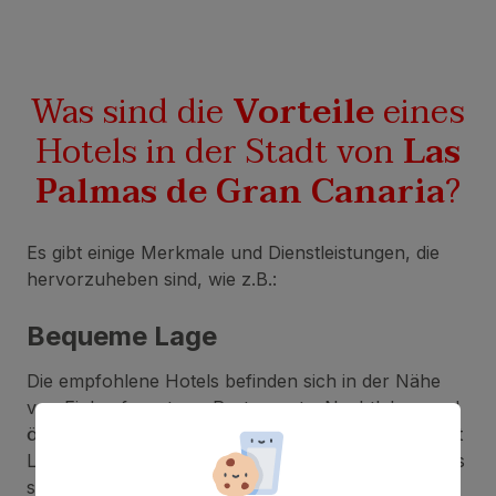
Was sind die
Vorteile
eines
Hotels in der Stadt von
Las
Palmas de Gran Canaria
?
Es gibt einige Merkmale und Dienstleistungen, die
hervorzuheben sind, wie z.B.:
Bequeme Lage
Die empfohlene Hotels befinden sich in der Nähe
von Einkaufszentren, Restaurants, Nachtleben und
öffentlichen Verkehrsmitteln. So kannst du die Stadt
Las Palmas leicht erkunden und alles genießen, was
sie zu bieten hat.