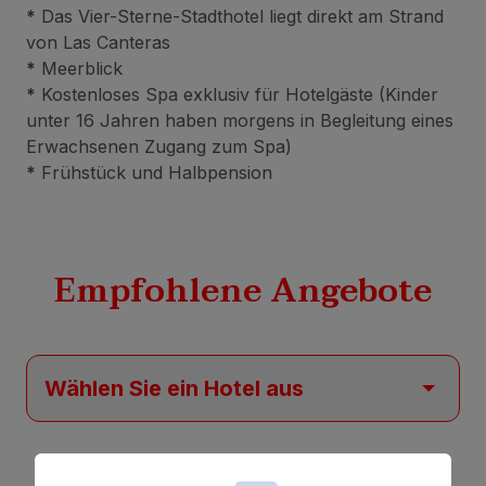
*
Das Vier-Sterne-Stadthotel liegt direkt am Strand
von Las Canteras
*
Meerblick
*
Kostenloses Spa exklusiv für Hotelgäste (Kinder
unter 16 Jahren haben morgens in Begleitung eines
Erwachsenen Zugang zum Spa)
*
Frühstück und Halbpension
Empfohlene Angebote