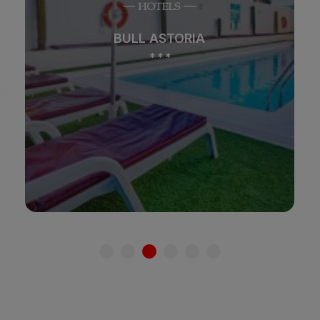
Strand
Spa
BULL ASTORIA
Stadt
All Inclusive
*
*
*
Adults Only
Familien
Siehe hotel