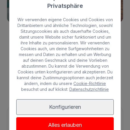
& Spa
Bull Escorial & Spa
Privatsphäre
16
14
Wir verwenden eigene Cookies und Cookies von
Drittanbietern und ähnliche Technologien, sowohl
Sitzungscookies als auch dauerhafte Cookies,
damit unsere Website sicher funktioniert und um
Mehr
ihre Inhalte zu personalisieren. Wir verwenden
Cookies auch, um deine Surfgewohnheiten zu
messen und Daten zu erhalten und um Werbung
auf deinen Geschmack und deine Vorlieben
abzustimmen. Du kannst die Verwendung von
Cookies unten konfigurieren und akzeptieren. Du
Entdecken Sie alle unsere
kannst deine Zustimmungsoptionen auch jederzeit
ändern, indem du unsere
Cookie-Richtlinie
Erlebnisse
.
besuchst und auf klickst:
Datenschutzrichtlinie
Konfigurieren
Alles erlauben