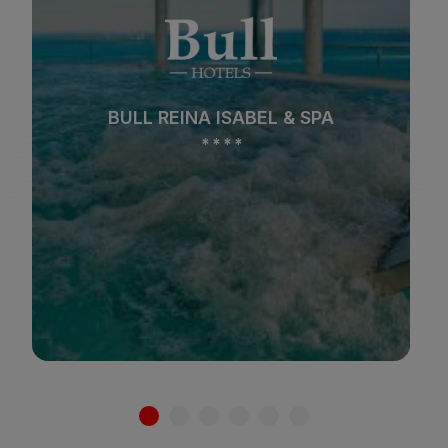
Strand
Spa
BULL COSTA CANARIA & SPA
Stadt
All Inclusive
*
*
*
*
Adults Only
Familien
Siehe hotel