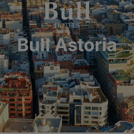
aria & Spa
y Bull
Bull Astoria