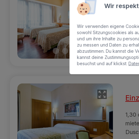
Wir respekt
Ausge
Telef
Bade
Wir verwenden eigene Cookies
Haar
sowohl Sitzungscookies als au
und um ihre Inhalte zu perso
zu messen und Daten zu erha
3
abzustimmen. Du kannst die V
kannst deine Zustimmungsopti
besuchst und auf klickst:
Daten
Ein
1,30 
miete
Dusc