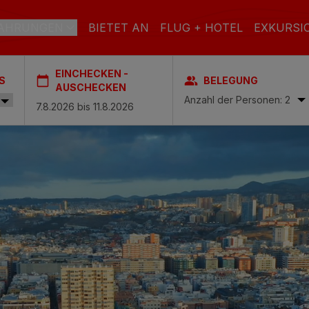
AHRUNGEN
BIETET AN
FLUG + HOTEL
EXKURSI
EINCHECKEN -
S
BELEGUNG
RAN CANARIA
AUSCHECKEN
Anzahl der Personen: 2
el & Spa
STRAND
SPA
STADT
ach & Spa
S
ctoria & Spa
L INCLUSIVE
ADULTS ONLY
FAMILIEN
es & Spa – Boutique Hotel & adults only
 Spa
Casas Carmen