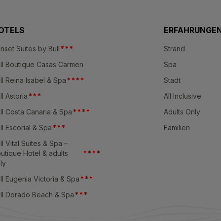
OTELS
ERFAHRUNGE
nset Suites by Bull
*
*
*
Strand
ll Boutique Casas Carmen
Spa
ll Reina Isabel & Spa
*
*
*
*
Stadt
ll Astoria
*
*
*
All Inclusive
ll Costa Canaria & Spa
*
*
*
*
Adults Only
ll Escorial & Spa
*
*
*
Familien
ll Vital Suites & Spa –
utique Hotel & adults
*
*
*
*
ly
ll Eugenia Victoria & Spa
*
*
*
ll Dorado Beach & Spa
*
*
*