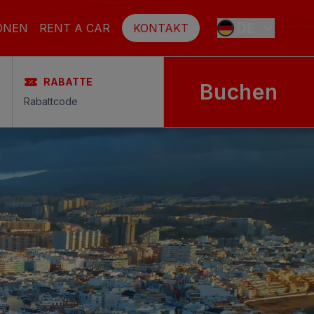
DE
ONEN
RENT A CAR
KONTAKT
RABATTE
Buchen
ES
EN
FR
SE
NL