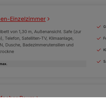
en-Einzelzimmer
G
lbett von 1,30 m, Außenansicht. Safe (zur
), Telefon, Satelliten-TV, Klimaanlage,
F
, Dusche, Badezimmerutensilien und
K
trockne
S
 max.
ifacher Raum
G