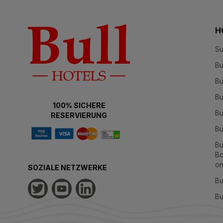
H
Su
Bu
Bu
Bu
100% SICHERE
Bu
RESERVIERUNG
Bu
Bu
Bo
on
SOZIALE NETZWERKE
Bu
Bu