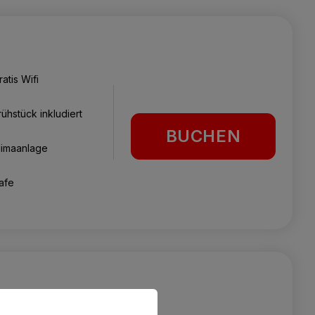
ratis Wifi
rühstück inkludiert
BUCHEN
limaanlage
afe
ratis Wifi