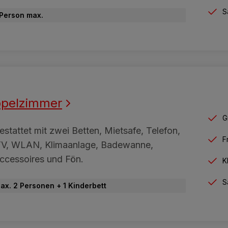
S
 Person max.
pelzimmer
G
stattet mit zwei Betten, Mietsafe, Telefon,
F
TV, WLAN, Klimaanlage, Badewanne,
ccessoires und Fön.
K
S
ax. 2 Personen + 1 Kinderbett