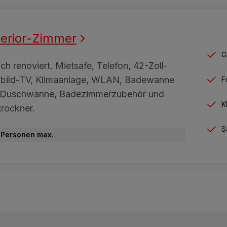
erior-Zimmer
G
ich renoviert. Mietsafe, Telefon, 42-Zoll-
hbild-TV, Klimaanlage, WLAN, Badewanne
F
 Duschwanne, Badezimmerzubehör und
K
rockner.
S
 Personen max.