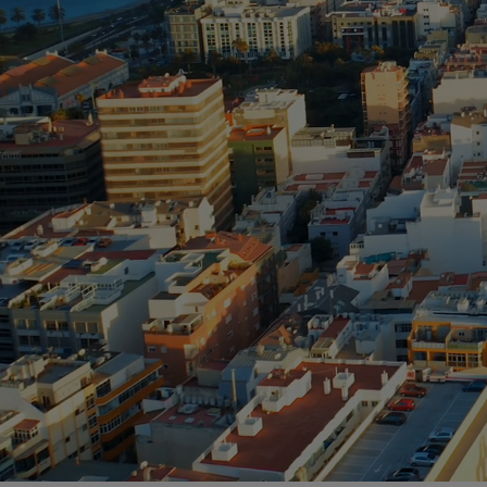
SAN AGUSTÍN
Bull Costa Can
PUERTO RICO
Sunset Suites b