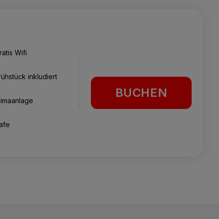
ratis Wifi
rühstück inkludiert
BUCHEN
limaanlage
afe