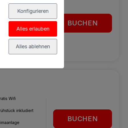
Konfigurieren
rühstück inkludiert
BUCHEN
limaanlage
Alles erlauben
n
afe
Alles ablehnen
ratis Wifi
rühstück inkludiert
BUCHEN
limaanlage