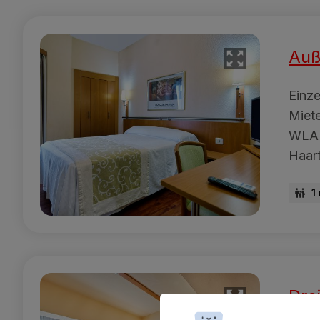
Auß
Einze
Miete
WLAN
Haar
1
Dre