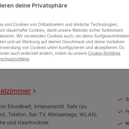
ieren deine Privatsphäre
stattet mit drei Betten, Safe (zur Miete),
on, Satelliten-TV, WLAN, Klimaanlage,
F
wanne, Badezimmerutensilien und
 und Cookies von Drittanbietern und ähnliche Technologien,
K
trockner
ch dauerhafte Cookies, damit unsere Website sicher funktioniert
nalisieren. Wir verwenden Cookies auch, um deine Surfgewohnheite
lten und um Werbung auf deinen Geschmack und deine Vorlieben
S
 Max.
erwendung von Cookies unten konfigurieren und akzeptieren. Du
onen auch jederzeit ändern, indem du unsere
Cookie-Richtlinie
schutzrichtlinie
zelzimmer
G
cm Einzelbett, Innenansicht. Safe (zu
F
n), Telefon, Sat-TV, Klimaanlage, WLAN,
he und Haartrockner.
K