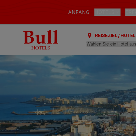
ANFANG
HOTELS
ERF
REISEZIEL / HOTEL
LAS PALMAS DE G
Bull Astoria
Bull Reina Isab
ARGUINEGUÍN
Bull Dorado Be
PLAYA DEL INGLÉ
Bull Eugenia Vi
AL
Bull Vital Suit
Bull Escorial &
Bull Boutique 