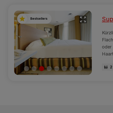
Sup
Bestsellers
Kürzl
Flac
oder
Haart
2