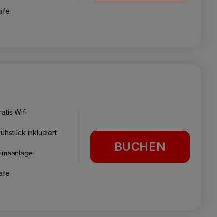
afe
ratis Wifi
rühstück inkludiert
BUCHEN
limaanlage
afe