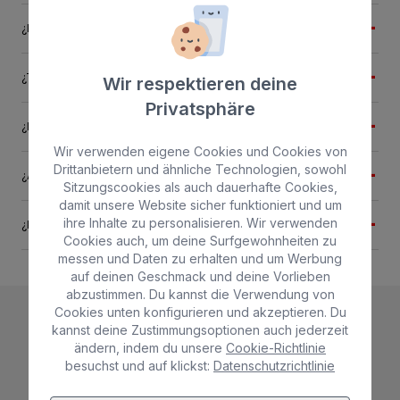
¿Hay habitaciones adaptadas en el hotel?
¿Tienen servicio de transfer desde o hacia el aeropuerto?
Wir respektieren deine
Privatsphäre
¿Disponen aire acondicionado el hotel?
Wir verwenden eigene Cookies und Cookies von
Drittanbietern und ähnliche Technologien, sowohl
¿Alquilan toallas y albornoces para el spa y la piscina?
Sitzungscookies als auch dauerhafte Cookies,
damit unsere Website sicher funktioniert und um
ihre Inhalte zu personalisieren. Wir verwenden
¿Pueden entrar los niños al Wellness?
Cookies auch, um deine Surfgewohnheiten zu
messen und Daten zu erhalten und um Werbung
auf deinen Geschmack und deine Vorlieben
abzustimmen. Du kannst die Verwendung von
Cookies unten konfigurieren und akzeptieren. Du
kannst deine Zustimmungsoptionen auch jederzeit
ändern, indem du unsere
Cookie-Richtlinie
besuchst und auf klickst:
Datenschutzrichtlinie