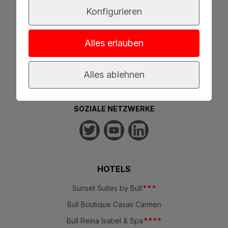
Konfigurieren
Alles erlauben
100% SICHERE RESERVIERUNG
Alles ablehnen
SOZIALE NETZWERKE
HOTELS
Sunset Suites by Bull
*
*
*
Bull Boutique Casas Carmen
Bull Reina Isabel & Spa
*
*
*
*