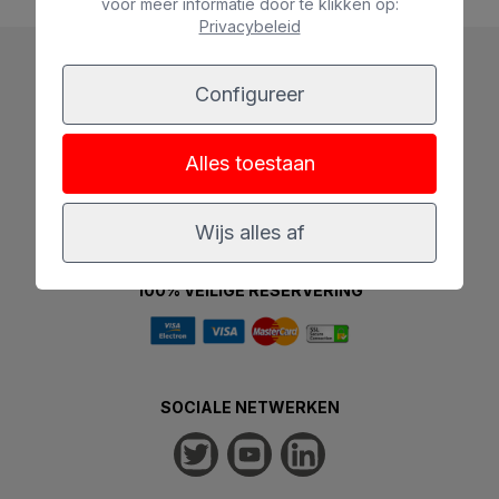
voor meer informatie door te klikken op:
Privacybeleid
Configureer
Alles toestaan
Wijs alles af
100% VEILIGE RESERVERING
SOCIALE NETWERKEN