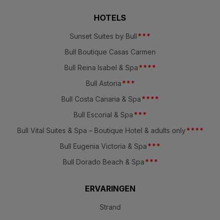
HOTELS
Sunset Suites by Bull
*
*
*
Bull Boutique Casas Carmen
Bull Reina Isabel & Spa
*
*
*
*
Bull Astoria
*
*
*
Bull Costa Canaria & Spa
*
*
*
*
Bull Escorial & Spa
*
*
*
Bull Vital Suites & Spa – Boutique Hotel & adults only
*
*
*
*
Bull Eugenia Victoria & Spa
*
*
*
Bull Dorado Beach & Spa
*
*
*
ERVARINGEN
Strand