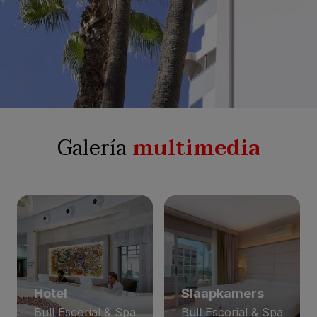
Galería
multimedia
Hotel
Slaapkamers
Bull Escorial & Spa
Bull Escorial & Spa