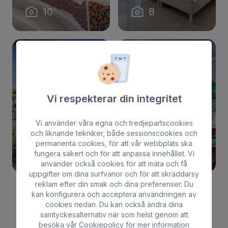
10
8
Vi respekterar din integritet
Spelrum och
Vi använder våra egna och tredjepartscookies
Lekplats
gym
och liknande tekniker, både sessionscookies och
Bull Escorial & Spa
Bull Escorial & Spa
permanenta cookies, för att vår webbplats ska
8
11
fungera säkert och för att anpassa innehållet. Vi
använder också cookies för att mäta och få
uppgifter om dina surfvanor och för att skräddarsy
reklam efter din smak och dina preferenser. Du
kan konfigurera och acceptera användningen av
cookies nedan. Du kan också ändra dina
Mostrar más
samtyckesalternativ när som helst genom att
besöka vår
Cookiepolicy
för mer information