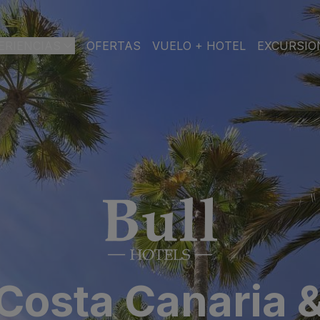
ERIENCIAS
OFERTAS
VUELO + HOTEL
EXCURSIO
AN CANARIA
l & Spa
PLAYA
SPA
CIUDAD
ch & Spa
toria & Spa
TODO
SOLO
FAMILIAS
INCLUIDO
ADULTOS
 & Spa
 Costa Canaria 
pa
asas Carmen