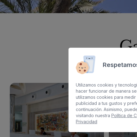
G
Respetamos
Utilizamos cookies y tecnologí
hacer funcionar de manera se
utilizamos cookies para medir 
publicidad a tus gustos y pre
continuación. Asimismo, pued
visitando nuestra
Política de 
Privacidad