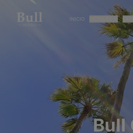
INICIO
HOTELES
EXP
LAS PALMAS DE GR
Bull Astoria
Bull Reina Isabe
ARGUINEGUÍN
Bull Dorado Bea
PLAYA DEL INGLÉS
Bull Eugenia Vic
Bull Vital Suites
Bull
Bull Escorial & S
Bull Boutique C