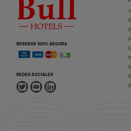
S
B
B
B
RESERVA 100% SEGURA
B
B
B
REDES SOCIALES
B
B