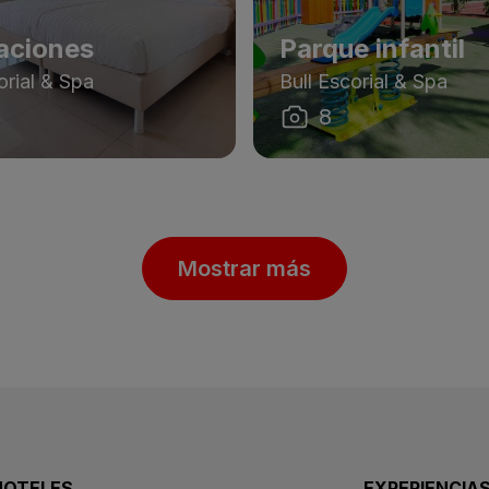
aciones
Parque infantil
orial & Spa
Bull Escorial & Spa
8
Mostrar más
HOTELES
EXPERIENCIA