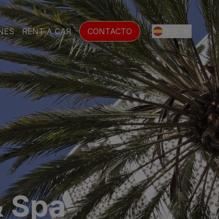
ES
NES
RENT A CAR
CONTACTO
EN
FR
DE
SE
& Spa
NL