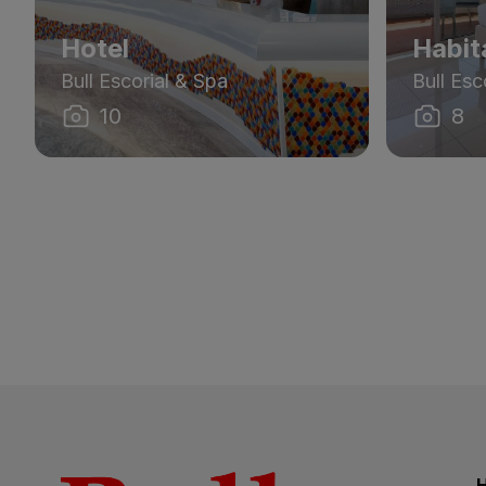
Hotel
Habit
Bull Escorial & Spa
Bull Esc
10
8