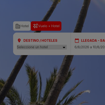
SAN AGUSTÍN
Bull Costa Cana
Hotel
Vuelo + Hotel
PUERTO RICO
Sunset Suites by
DESTINO / HOTELES
LLEGADA - SA