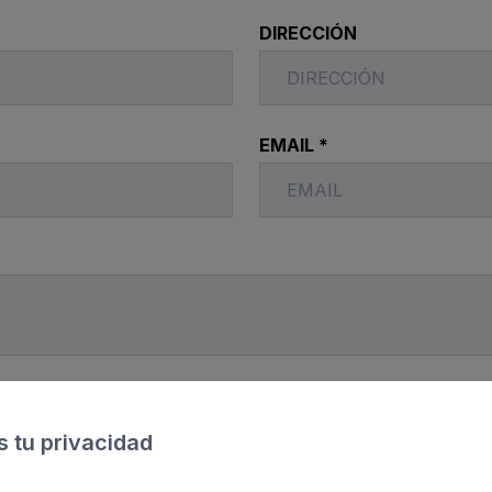
DIRECCIÓN
ria & Spa
 Bull
EMAIL *
 tu privacidad