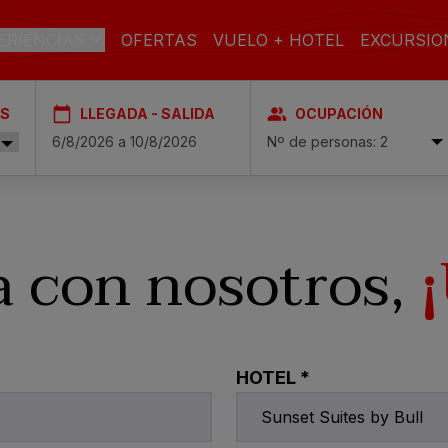
ERIENCIAS
OFERTAS
VUELO + HOTEL
EXCURSIO
ES
LLEGADA - SALIDA
OCUPACIÓN
AN CANARIA
Nº de personas: 2
l & Spa
PLAYA
SPA
CIUDAD
a con nosotros,
ch & Spa
toria & Spa
TODO
SOLO
FAMILIAS
INCLUIDO
ADULTOS
 & Spa
HOTEL *
pa
asas Carmen