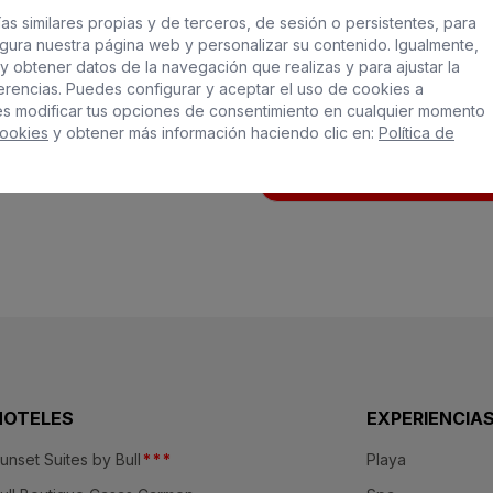
as similares propias y de terceros, de sesión o persistentes, para
gura nuestra página web y personalizar su contenido. Igualmente,
y obtener datos de la navegación que realizas y para ajustar la
ferencias. Puedes configurar y aceptar el uso de cookies a
es modificar tus opciones de consentimiento en cualquier momento
Cookies
y obtener más información haciendo clic en:
Política de
uso por medios electrónicos.
HOTELES
EXPERIENCIA
unset Suites by Bull
*
*
*
Playa