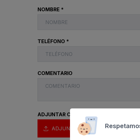
SAN AGUSTÍN
NOMBRE *
Bull Costa Cana
PUERTO RICO
Sunset Suites by
TELÉFONO *
COMENTARIO
ADJUNTAR CURRICULUM *
Respetamos
ADJUNTAR CURRICULUM