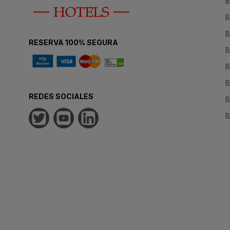
B
B
B
RESERVA 100% SEGURA
B
B
B
REDES SOCIALES
B
B