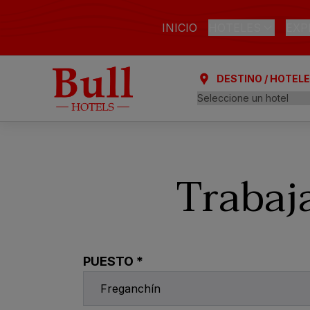
INICIO
HOTELES
EXP
DESTINO / HOTEL
LAS PALMAS DE GR
Bull Astoria
Bull Reina Isabe
ARGUINEGUÍN
Trabaj
Bull Dorado Bea
PLAYA DEL INGLÉS
Bull Eugenia Vic
Bull Vital Suites
PUESTO *
Bull Escorial & S
Bull Boutique C