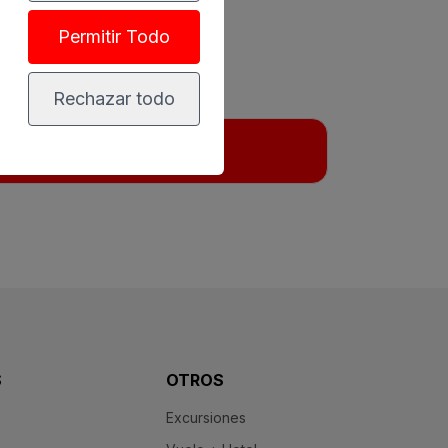
Permitir Todo
Rechazar todo
ENVIAR
S
OTROS
Excursiones