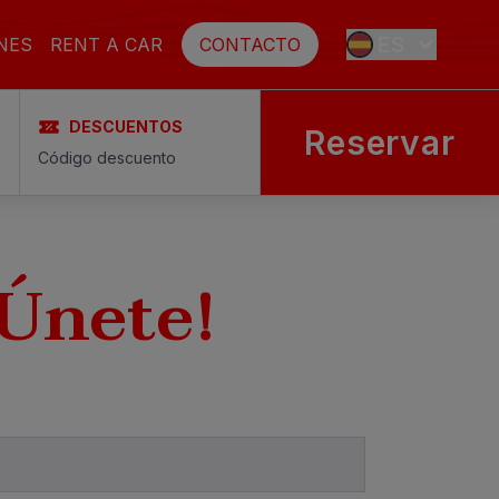
ES
NES
RENT A CAR
CONTACTO
DESCUENTOS
Reservar
EN
FR
¡Únete!
DE
SE
NL