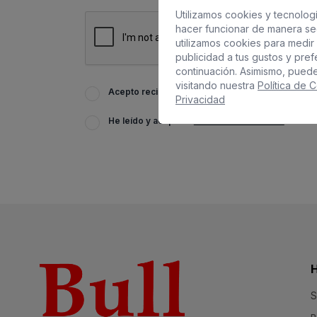
Utilizamos cookies y tecnologí
hacer funcionar de manera se
utilizamos cookies para medir 
publicidad a tus gustos y pre
continuación. Asimismo, pued
visitando nuestra
Política de 
Acepto recibir información de BULL HOTELS, incl
Privacidad
He leído y acepto la
Política de Privacidad
S