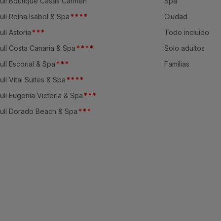
ull Boutique Casas Carmen
Spa
ull Reina Isabel & Spa
*
*
*
*
Ciudad
ull Astoria
*
*
*
Todo incluido
ull Costa Canaria & Spa
*
*
*
*
Solo adultos
ull Escorial & Spa
*
*
*
Familias
ull Vital Suites & Spa
*
*
*
*
ull Eugenia Victoria & Spa
*
*
*
ull Dorado Beach & Spa
*
*
*