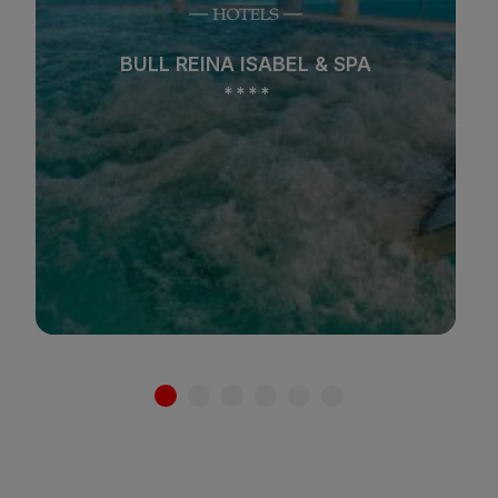
Playa
Spa
BULL COSTA CANARIA & SPA
Ciudad
Todo incluido
*
*
*
*
Solo adultos
Familias
Ver hotel