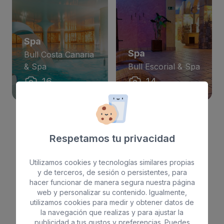
Spa
Spa
Bull Costa Canaria
& Spa
Bull Escorial & Spa
16
14
Mostrar más
Respetamos tu privacidad
Utilizamos cookies y tecnologías similares propias
y de terceros, de sesión o persistentes, para
hacer funcionar de manera segura nuestra página
Descubre todas
nuestras
web y personalizar su contenido. Igualmente,
utilizamos cookies para medir y obtener datos de
experiencias
la navegación que realizas y para ajustar la
publicidad a tus gustos y preferencias. Puedes