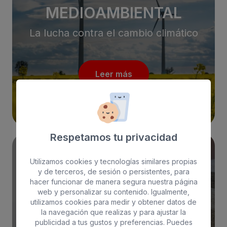
MEDIOAMBIENTAL
La lucha contra el cambio climático
Leer más
Respetamos tu privacidad
Utilizamos cookies y tecnologías similares propias
POLÍTICA DE CALIDAD
y de terceros, de sesión o persistentes, para
hacer funcionar de manera segura nuestra página
web y personalizar su contenido. Igualmente,
Bull Hotels trabaja diariamente para
utilizamos cookies para medir y obtener datos de
adaptarse a las necesidades de
la navegación que realizas y para ajustar la
publicidad a tus gustos y preferencias. Puedes
Calidad