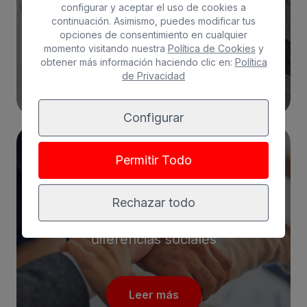
configurar y aceptar el uso de cookies a
continuación. Asimismo, puedes modificar tus
opciones de consentimiento en cualquier
momento visitando nuestra
Política de Cookies
y
Leer más
obtener más información haciendo clic en:
Política
de Privacidad
Configurar
Permitir Todo
POLÍTICA SOCIAL
Rechazar todo
Trabajamos para reducir las
diferencias sociales
Leer más