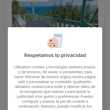
Respetamos tu privacidad
Utilizamos cookies y tecnologías similares propias
Apartamento Premium
y de terceros, de sesión o persistentes, para
hacer funcionar de manera segura nuestra página
Panorámica Océano & Dunas
web y personalizar su contenido. Igualmente,
utilizamos cookies para medir y obtener datos de
Apartamento de un dormitorio con cama de
la navegación que realizas y para ajustar la
matrimonio, amplio armario con caja fuerte,
publicidad a tus gustos y preferencias. Puedes
configurar y aceptar el uso de cookies a
sala de estar, compuesto por un sofá y sillón.
continuación. Asimismo, puedes modificar tus
Cocina totalmente equipada con microondas