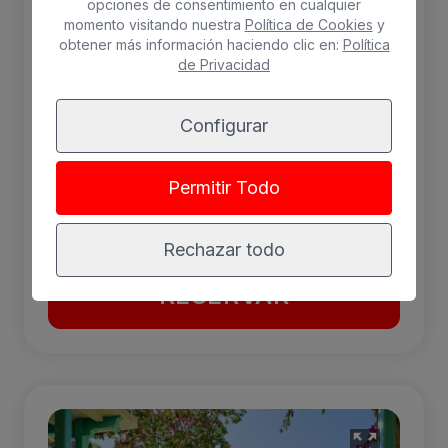
opciones de consentimiento en cualquier
grill, nevera, mesa con dos sillas, y un
momento visitando nuestra
Política de Cookies
y
completo menaje. Baño con plato de ducha.
obtener más información haciendo clic en:
Política
de Privacidad
2 adultos máx.
Configurar
WiFi gratis
Nevera
Balcón
Aire acondicionado
Permitir Todo
Caja fuerte
Rechazar todo
RESERVAR