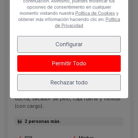
continuación. Asimismo, puedes modificar tus
opciones de consentimiento en cualquier
momento visitando nuestra
Política de Cookies
y
obtener más información haciendo clic en:
Política
de Privacidad
Configurar
Habitación Doble con SPA
Permitir Todo
incluido
Rechazar todo
Dos camas individuales, teléfono, televisión
vía satélite, aire acondicionado, balcón,
ducha, secador de pelo, caja fuerte y minibar
(con cargo).
2 personas máx.
SPA
Minibar