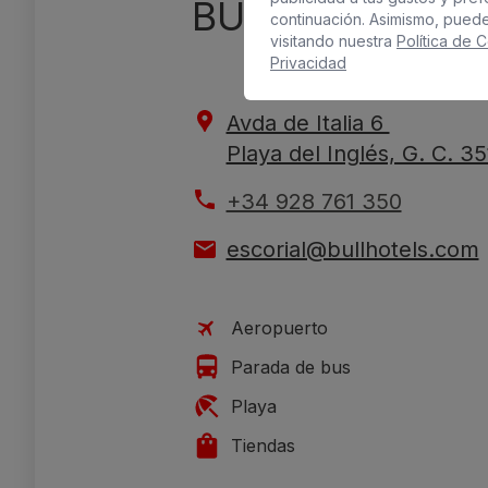
BULL ESCORIAL
continuación. Asimismo, pued
visitando nuestra
Política de 
Privacidad
Avda de Italia 6
Playa del Inglés, G. C. 3
+34 928 761 350
escorial@bullhotels.com
Aeropuerto
Parada de bus
Playa
Tiendas