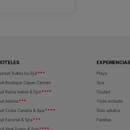
HOTELES
EXPERIENCIA
unset Suites by Bull
*
*
*
Playa
ull Boutique Casas Carmen
Spa
ull Reina Isabel & Spa
*
*
*
*
Ciudad
ull Astoria
*
*
*
Todo incluido
ull Costa Canaria & Spa
*
*
*
*
Solo adultos
ull Escorial & Spa
*
*
*
Familias
ull Vital Suites & Spa
*
*
*
*