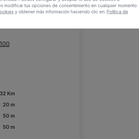
 & SPA
es modificar tus opciones de consentimiento en cualquier momento
Cookies
y obtener más información haciendo clic en:
Política de
5100
32 Km
20 m
50 m
50 m