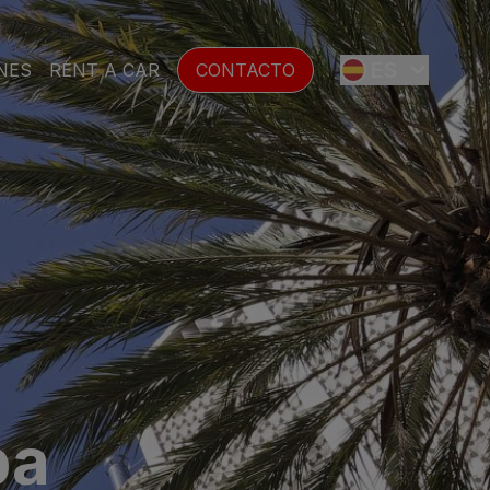
ES
NES
RENT A CAR
CONTACTO
EN
FR
DE
SE
pa
NL