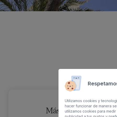
Respetamos
Utilizamos cookies y tecnologí
hacer funcionar de manera se
Más información
utilizamos cookies para medir 
publicidad a tus gustos y pre