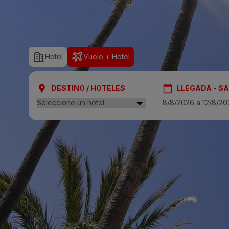
SAN AGUSTÍN
Bull Costa Cana
Hotel
Vuelo + Hotel
PUERTO RICO
Sunset Suites by
DESTINO / HOTELES
LLEGADA - SA