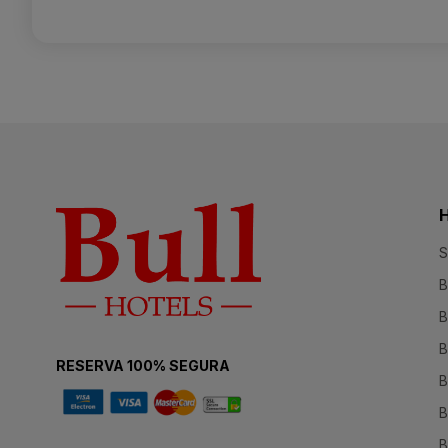
S
B
B
B
RESERVA 100% SEGURA
B
B
B