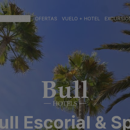
ERIENCIAS
OFERTAS
VUELO + HOTEL
EXCURSIO
AN CANARIA
l & Spa
PLAYA
SPA
CIUDAD
ch & Spa
toria & Spa
TODO
SOLO
FAMILIAS
INCLUIDO
ADULTOS
 & Spa
ull Escorial & S
pa
asas Carmen