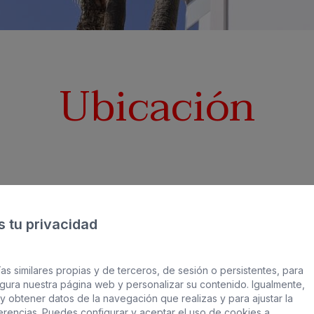
Ubicación
 tu privacidad
as similares propias y de terceros, de sesión o persistentes, para
gura nuestra página web y personalizar su contenido. Igualmente,
y obtener datos de la navegación que realizas y para ajustar la
ferencias. Puedes configurar y aceptar el uso de cookies a