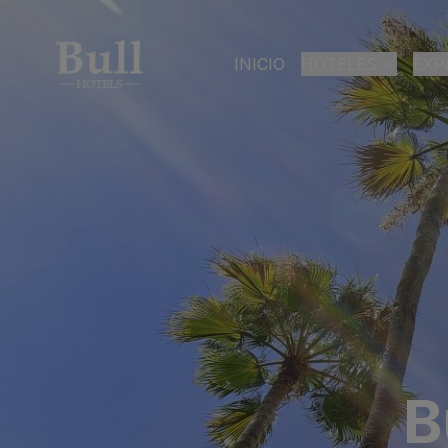
INICIO
HOTELES
EXP
LAS PALMAS DE GR
Bull Astoria
Bull Reina Isabe
ARGUINEGUÍN
Bull Dorado Bea
PLAYA DEL INGLÉS
Bull Eugenia Vic
Bull Vital Suites
B
Bull Escorial & S
Bull Boutique C