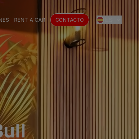
ES
NES
RENT A CAR
CONTACTO
EN
FR
DE
SE
ull
NL