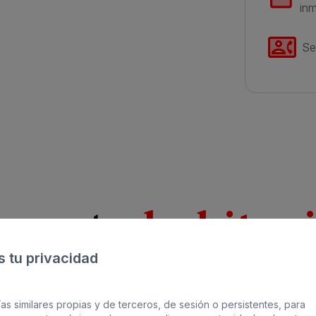
in
Se
coge tu
habitac
 tu privacidad
as similares propias y de terceros, de sesión o persistentes, para