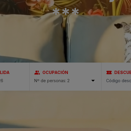
*
*
*
ria & Spa
 Bull
LIDA
OCUPACIÓN
DESCU
Nº de personas: 2