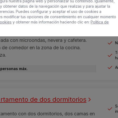
gura nuestra página web y personalizar su contenido. Igualmente,
y obtener datos de la navegación que realizas y para ajustar la
rtamento de un dormitorio
ferencias. Puedes configurar y aceptar el uso de cookies a
es modificar tus opciones de consentimiento en cualquier momento
S
Cookies
y obtener más información haciendo clic en:
Política de
i
tamento de un dormitorio con dos camas,
 con TV, aire acondicionado. Cocina
W
ada con microondas, nevera y cafetera.
N
de comedor en la zona de la cocina.
T
za.
h
A
 personas máx.
rtamento de dos dormitorios
S
i
tamento con dos dormitorios, dos camas en