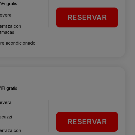
iFi gratis
evera
RESERVAR
erraza con
amacas
ire acondicionado
iFi gratis
evera
acuzzi
RESERVAR
erraza con