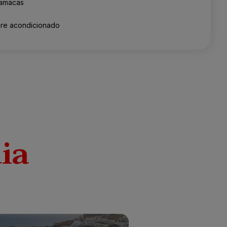
amacas
ire acondicionado
ia