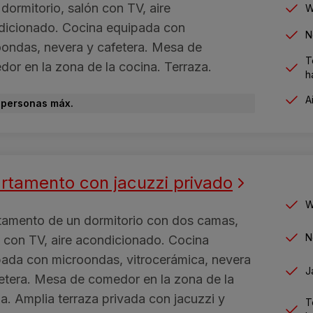
dormitorio, salón con TV, aire
W
dicionado. Cocina equipada con
N
ondas, nevera y cafetera. Mesa de
T
or en la zona de la cocina. Terraza.
h
A
 personas máx.
rtamento con jacuzzi privado
W
tamento de un dormitorio con dos camas,
N
 con TV, aire acondicionado. Cocina
ada con microondas, vitrocerámica, nevera
J
etera. Mesa de comedor en la zona de la
a. Amplia terraza privada con jacuzzi y
T