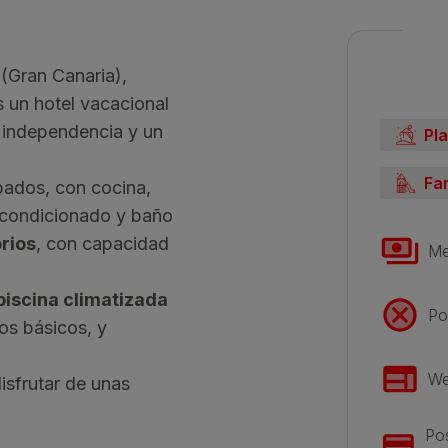
 (Gran Canaria),
un hotel vacacional
 independencia y un
Pl
Fa
pados, con cocina,
acondicionado y baño
rios
, con capacidad
Me
piscina climatizada
Po
os básicos, y
We
disfrutar de unas
Pos