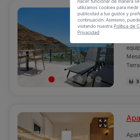
hacer funcionar de manera se
utilizamos cookies para medir 
Apa
publicidad a tus gustos y pre
continuación. Asimismo, pued
visitando nuestra
Política de 
Apar
Privacidad
salón
equip
Mesa 
Terra
3
Apa
Apar