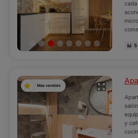
cada 
acon
micro
comed
5
Apa
Más vendido
Apar
salón
equip
y caf
cocin