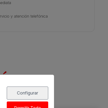
mediata
rvicio y atención telefónica
ión
Configurar
Permitir Todo