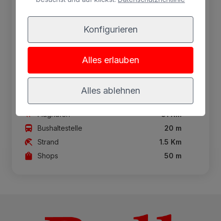
SPA
Konfigurieren
Avda. de Gran Canaria 26
Playa del Inglés, G. C. 35100
Alles erlauben
+34 928 762 500
eugeniavictoria@bullhotels.com
Alles ablehnen
Flughafen
31 Km
Bushaltestelle
20 m
Strand
1.5 Km
Shops
50 m