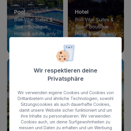
Pool
Hotel
Bull Vital Suites &
Bull Vital Suites &
Spa – Boutique
Spa – Boutique
Hotel & adults only
Hotel & adults only
10
13
Wir respektieren deine
Privatsphäre
Wir verwenden eigene Cookies und Cookies von
Zimmer
Restaurant
Drittanbietern und ähnliche Technologien, sowohl
Sitzungscookies als auch dauerhafte Cookies,
Bull Vital Suites &
Bull Vital Suites &
damit unsere Website sicher funktioniert und um
Spa – Boutique
Spa – Boutique
ihre Inhalte zu personalisieren. Wir verwenden
Hotel & adults only
Hotel & adults only
Cookies auch, um deine Surfgewohnheiten zu
messen und Daten zu erhalten und um Werbung
16
6