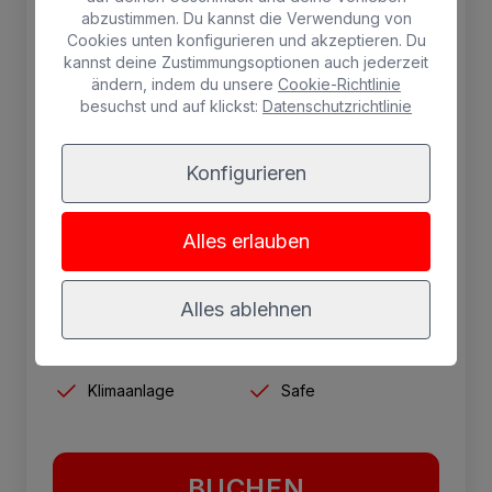
Doppelzimmer auf der oberen
abzustimmen. Du kannst die Verwendung von
Cookies unten konfigurieren und akzeptieren. Du
Etage
kannst deine Zustimmungsoptionen auch jederzeit
ändern, indem du unsere
Cookie-Richtlinie
Zimmer in der obersten Etage, zwei Betten,
besuchst und auf klickst:
Datenschutzrichtlinie
Balkon, kostenloses WLAN, Sat-TV,
Klimaanlage, Kühlschrank, Mietsafe,
Konfigurieren
Schreibtisch, Dusche oder Badewanne und
Kühlschrank.
Alles erlauben
3 Personen max.
Alles ablehnen
SPA
Kühlschrank
Gratis Wifi
Balkon
Klimaanlage
Safe
BUCHEN