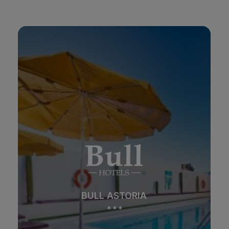
BULL ASTORIA
*
*
*
Strand
Spa
BULL ASTORIA
Stadt
All Inclusive
*
*
*
Adults Only
Familien