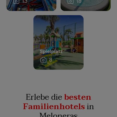
13
18
Spielplatz
8
Erlebe die
besten
Familienhotels
in
Meloneras