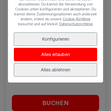
Suite mit Meerblick, private Terrasse mit
abzustimmen. Du kannst die Verwendung von
Cookies unten konfigurieren und akzeptieren. Du
Whirlpool, zwei Hängematten, Wohnzimmer,
kannst deine Zustimmungsoptionen auch jederzeit
zwei Betten, kostenloses WLAN, Sat-TV,
ändern, indem du unsere
Cookie-Richtlinie
Klimaanlage, Minibar, Mietsafe, Schreibtisch,
besuchst und auf klickst:
Datenschutzrichtlinie
Dusche.
Konfigurieren
3 Personen max.
SPA
Kühlschrank
Alles erlauben
Gratis Wifi
Whirlpool
Terrasse mit
Alles ablehnen
Klimaanlage
Hängematten
Safe
BUCHEN