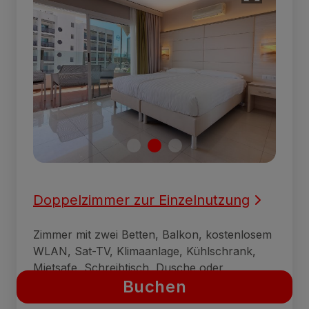
Doppelzimmer zur Einzelnutzung
Zimmer mit zwei Betten, Balkon, kostenlosem
WLAN, Sat-TV, Klimaanlage, Kühlschrank,
Mietsafe, Schreibtisch, Dusche oder
Buchen
Badewanne und Kühlschrank.