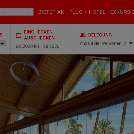
AHRUNGEN
BIETET AN
FLUG + HOTEL
EXKURSI
EINCHECKEN -
S
BELEGUNG
RAN CANARIA
AUSCHECKEN
Anzahl der Personen: 2
el & Spa
STRAND
SPA
STADT
ach & Spa
S
ctoria & Spa
L INCLUSIVE
ADULTS ONLY
FAMILIEN
es & Spa – Boutique Hotel & adults only
 Spa
Casas Carmen