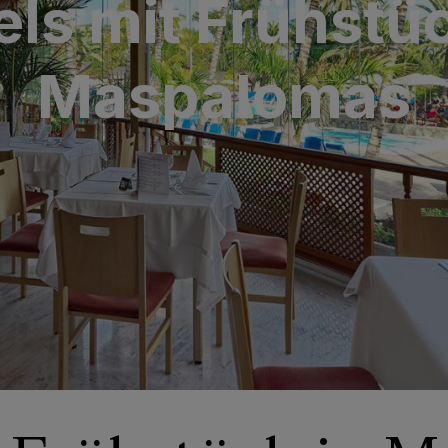
els mit Frühstüc
aria & Spa
Maspalomas
y Bull