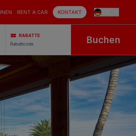
DE
ONEN
RENT A CAR
KONTAKT
RABATTE
Buchen
ES
EN
FR
SE
NL