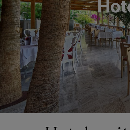
Hot
SAN AGUSTÍN
Bull Costa Can
PUERTO RICO
Sunset Suites b