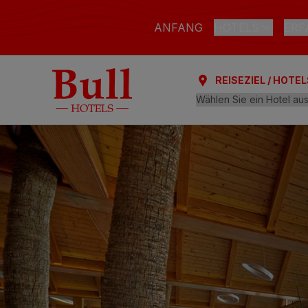
ANFANG
HOTELS
ERF
REISEZIEL / HOTEL
LAS PALMAS DE G
Bull Astoria
Bull Reina Isab
ARGUINEGUÍN
Bull Dorado Be
PLAYA DEL INGLÉ
Bull Eugenia Vi
AL
Bull Vital Suit
Bull Escorial &
Bull Boutique 