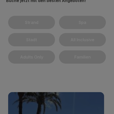
Buche jetzt mit den besten Angeboten!
Strand
Spa
Stadt
All Inclusive
Adults Only
Familien