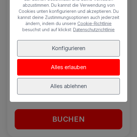
Betten in jedem Schlafzimmer, Wohnzimmer
abzustimmen. Du kannst die Verwendung von
mit Fernseher, Klimaanlage. Küche mit
Cookies unten konfigurieren und akzeptieren. Du
Mikrowelle, Kühlschrank und Kaffeemaschine
kannst deine Zustimmungsoptionen auch jederzeit
ausgestattet. Esstisch im Küchenbereich.
ändern, indem du unsere
Cookie-Richtlinie
besuchst und auf klickst:
Datenschutzrichtlinie
Balkon.
Maximal 5 Personen.
Konfigurieren
Separates
Gratis Wifi
Alles erlauben
Wohnzimmer
Terrasse mit
Kühlschrank
Hängematten
Alles ablehnen
Klimaanlage
BUCHEN