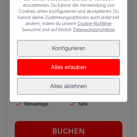
Etage
abzustimmen. Du kannst die Verwendung von
Cookies unten konfigurieren und akzeptieren. Du
Zimmer in der obersten Etage mit zwei Betten
kannst deine Zustimmungsoptionen auch jederzeit
und einem Sofa, für 3 Erwachsene und 1 Kind
ändern, indem du unsere
Cookie-Richtlinie
besuchst und auf klickst:
Datenschutzrichtlinie
oder 2 Erwachsene und 2 Kinder, Balkon,
Pool- oder Gartenblick, kostenloses WLAN,
Sat-TV, Klimaanlage, kleiner Kühlschrank,
Konfigurieren
Mietsafe, Schreibtisch und Dusche.
Alles erlauben
4 personas máx.
SPA
Kühlschrank
Alles ablehnen
Gratis Wifi
Balkon
Klimaanlage
Safe
BUCHEN