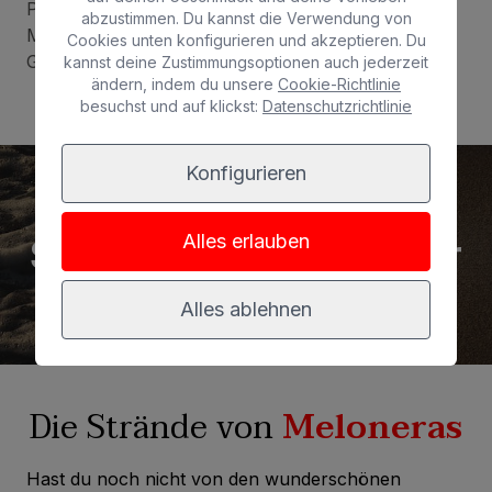
Parfümerie, Sport und Elektronik der besten
abzustimmen. Du kannst die Verwendung von
Marken verkaufen, sowie ein breites Angebot an
Cookies unten konfigurieren und akzeptieren. Du
Gastronomie und Unterhaltung.
kannst deine Zustimmungsoptionen auch jederzeit
ändern, indem du unsere
Cookie-Richtlinie
besuchst und auf klickst:
Datenschutzrichtlinie
Konfigurieren
Alles erlauben
Sand, Sonne und Meer
Alles ablehnen
Die Strände von
Meloneras
Hast du noch nicht von den wunderschönen