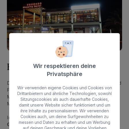
Einkaufszentrum Varadero
Wir respektieren deine
Privatsphäre
Das Varadero Shopping Centre ist ein Einkaufs- und
Wir verwenden eigene Cookies und Cookies von
Freizeitzentrum in der Touristengegend von
Drittanbietern und ähnliche Technologien, sowohl
Meloneras, in der Nähe des Leuchtturms von
Sitzungscookies als auch dauerhafte Cookies,
Maspalomas.
damit unsere Website sicher funktioniert und um
ihre Inhalte zu personalisieren. Wir verwenden
Cookies auch, um deine Surfgewohnheiten zu
In diesem Einkaufszentrum gibt es
mehr als 50
messen und Daten zu erhalten und um Werbung
Geschäfte
, die Mode, Accessoires, Schmuck,
auf deinen Geschmack und deine Vorlieben