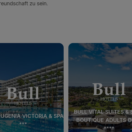
eundschaft zu sein.
 VITAL SUITES & SPA -
BULL ESCORIAL & S
TIQUE ADULTS ONLY
***
****
 VITAL SUITES & SPA -
BULL ESCORIAL & S
TIQUE ADULTS ONLY
***
****