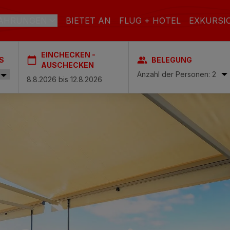
AHRUNGEN
BIETET AN
FLUG + HOTEL
EXKURSI
EINCHECKEN -
S
BELEGUNG
RAN CANARIA
AUSCHECKEN
Anzahl der Personen: 2
el & Spa
STRAND
SPA
STADT
ach & Spa
S
ctoria & Spa
L INCLUSIVE
ADULTS ONLY
FAMILIEN
es & Spa – Boutique Hotel & adults only
 Spa
Casas Carmen