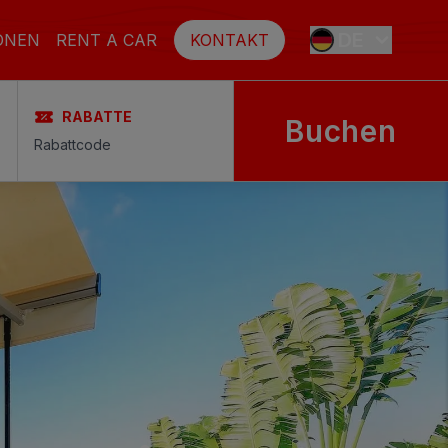
DE
ONEN
RENT A CAR
KONTAKT
RABATTE
Buchen
ES
EN
FR
SE
NL