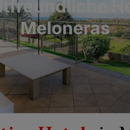
freundliche Ho
aria & Spa
Meloneras
y Bull