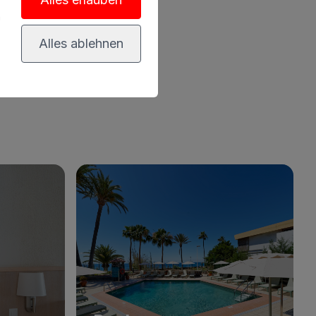
n
tigen Hotels in Meloneras,
Alles ablehnen
u machen.