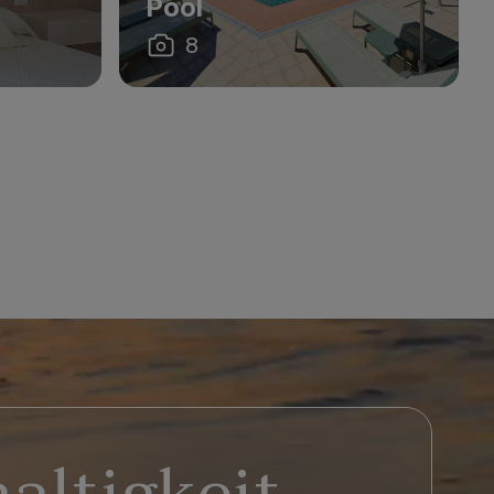
Pool
8
altigkeit