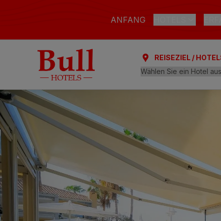
ANFANG
HOTELS
ERF
REISEZIEL / HOTEL
LAS PALMAS DE G
Bull Astoria
Bull Reina Isab
ARGUINEGUÍN
Bull Dorado Be
PLAYA DEL INGLÉ
Bull Eugenia Vi
AL
Bull Vital Suit
Bull Escorial &
Bull Boutique 