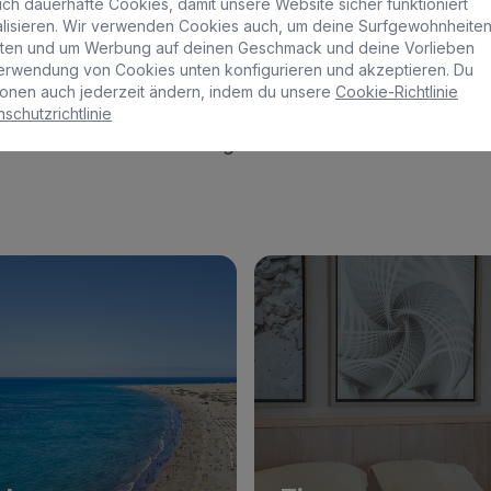
ch dauerhafte Cookies, damit unsere Website sicher funktioniert
nalisieren. Wir verwenden Cookies auch, um deine Surfgewohnheite
lten und um Werbung auf deinen Geschmack und deine Vorlieben
ahl an Bildern unserer umweltfreundlichen und nachhal
erwendung von Cookies unten konfigurieren und akzeptieren. Du
 Restaurants, Fitnessstudios und Spas.
onen auch jederzeit ändern, indem du unsere
Cookie-Richtlinie
schutzrichtlinie
eres Bild von dem nachhaltigen Erlebnis in Meloneras z