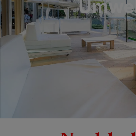
Umwelt
SAN AGUSTÍN
Bull Costa Can
PUERTO RICO
Sunset Suites b