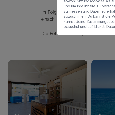
sowohl Sitzungscookies als au
und um ihre Inhalte zu perso
zu messen und Daten zu erha
Im Folgenden findest du eine Ausw
abzustimmen. Du kannst die V
einschließlich ihrer Zimmer, Pools,
kannst deine Zustimmungsopti
besuchst und auf klickst:
Daten
Die Fotos helfen dir, dir ein bess