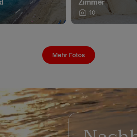
d
Zimmer
10
Mehr Fotos
Nachh