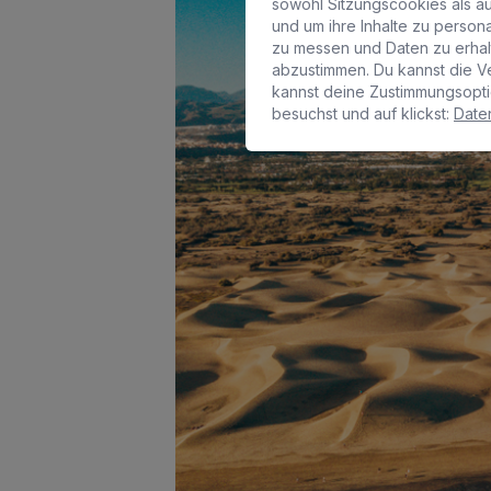
sowohl Sitzungscookies als au
und um ihre Inhalte zu perso
zu messen und Daten zu erha
abzustimmen. Du kannst die V
kannst deine Zustimmungsopti
besuchst und auf klickst:
Daten