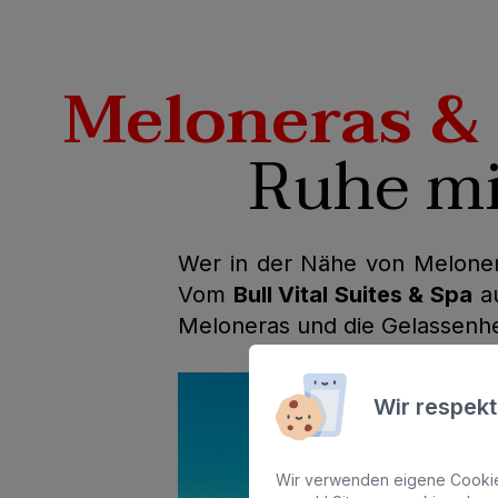
Meloneras &
Ruhe mi
Wer in der Nähe von Melonera
Vom
Bull Vital Suites & Spa
au
Meloneras und die Gelassenhei
Wir respekt
Wir verwenden eigene Cookies