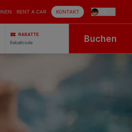
DE
ONEN
RENT A CAR
KONTAKT
RABATTE
Buchen
ES
EN
FR
SE
NL