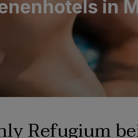
nenhotels in 
aria & Spa
y Bull
Only Refugium be