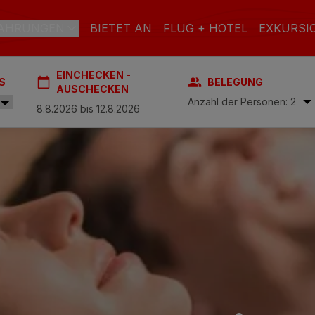
AHRUNGEN
BIETET AN
FLUG + HOTEL
EXKURSI
EINCHECKEN -
S
BELEGUNG
RAN CANARIA
AUSCHECKEN
Anzahl der Personen: 2
el & Spa
STRAND
SPA
STADT
ach & Spa
S
ctoria & Spa
L INCLUSIVE
ADULTS ONLY
FAMILIEN
es & Spa – Boutique Hotel & adults only
 Spa
Casas Carmen