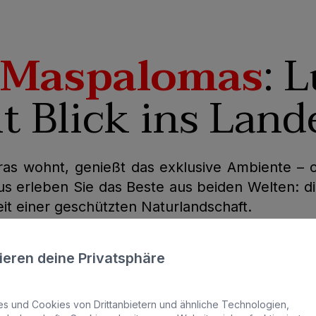
 Maspalomas
: 
t Blick ins Land
s wohnt, genießt das exklusive Ambiente – o
s erleben Sie das Beste aus beiden Welten: 
t einer geschützten Naturlandschaft.
ieren deine Privatsphäre
 und Cookies von Drittanbietern und ähnliche Technologien,