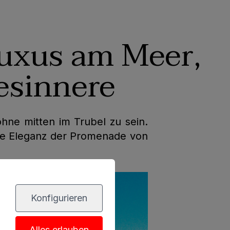
Luxus am Meer,
esinnere
hne mitten im Trubel zu sein.
die Eleganz der Promenade von
Konfigurieren
Alles erlauben