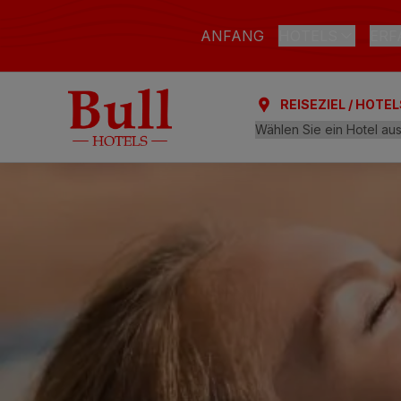
ANFANG
HOTELS
ERF
REISEZIEL / HOTEL
LAS PALMAS DE G
Bull Astoria
Bull Reina Isab
ARGUINEGUÍN
Bull Dorado Be
PLAYA DEL INGLÉ
Bull Eugenia Vi
AL
Bull Vital Suit
Bull Escorial &
Bull Boutique 