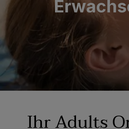
Erwachse
SAN AGUSTÍN
Bull Costa Can
PUERTO RICO
Sunset Suites b
Ihr Adults 