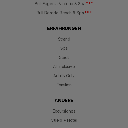
Bull Eugenia Victoria & Spa
*
*
*
Bull Dorado Beach & Spa
*
*
*
ERFAHRUNGEN
Strand
Spa
Stadt
All Inclusive
Adults Only
Familien
ANDERE
Excursiones
Vuelo + Hotel