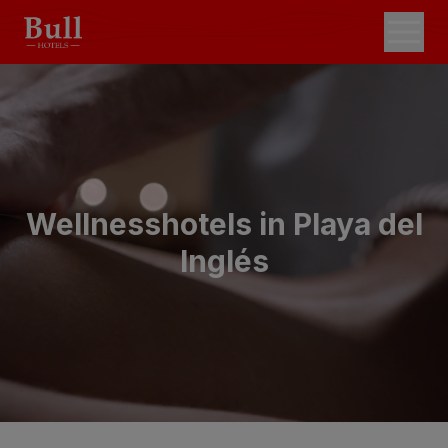
Wellnesshotels in Playa del
Inglés