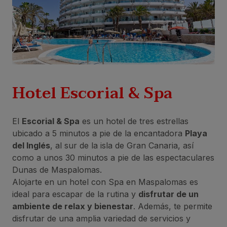
Hotel Escorial & Spa
El
Escorial & Spa
es un hotel de tres estrellas
ubicado a 5 minutos a pie de la encantadora
Playa
del Inglés
, al sur de la isla de Gran Canaria, así
como a unos 30 minutos a pie de las espectaculares
Dunas de Maspalomas.
Alojarte en un hotel con Spa en Maspalomas es
ideal para escapar de la rutina y
disfrutar de un
ambiente de relax y bienestar
. Además, te permite
disfrutar de una amplia variedad de servicios y