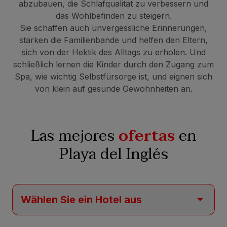
abzubauen, die Schlafqualität zu verbessern und
das Wohlbefinden zu steigern.
Sie schaffen auch unvergessliche Erinnerungen,
stärken die Familienbande und helfen den Eltern,
sich von der Hektik des Alltags zu erholen. Und
schließlich lernen die Kinder durch den Zugang zum
Spa, wie wichtig Selbstfürsorge ist, und eignen sich
von klein auf gesunde Gewohnheiten an.
Las mejores
ofertas
en
Playa del Inglés