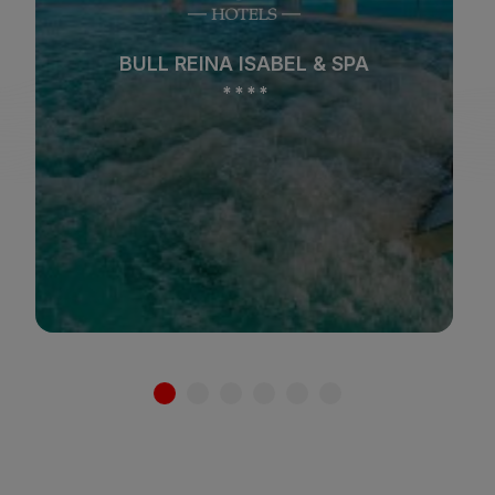
Strand
Spa
BULL COSTA CANARIA & SPA
Stadt
All Inclusive
*
*
*
*
Adults Only
Familien
Siehe hotel