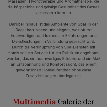
Massagen, Hydrotherapie und Aromatherapie, die
die körperliche und geistige Gesundheit des Gastes
verbessern können.
Darüber hinaus ist das Ambiente von Spas in der
Regel beruhigend und elegant, was oft mit
hochwertigen und luxuriösen Erfahrungen und
Dienstleistungen in Verbindung gebracht wird.
Durch die Verknüpfung von Spa-Diensten mit
Hotels soll ein Service für ein Publikum angeboten
werden, das ein hochwertiges Erlebnis und ein Maß
an Entspannung und Komfort sucht, das einem
gewöhnlichen Hotelaufenthalt ohne diese
Zusatzleistungen überlegen ist.
Multimedia
Galerie der