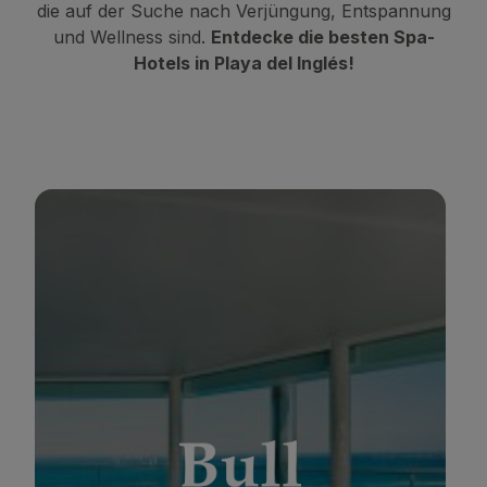
die auf der Suche nach Verjüngung, Entspannung
und Wellness sind.
Entdecke die besten Spa-
Hotels in Playa del Inglés!
BULL COSTA CANARIA & SPA
*
*
*
*