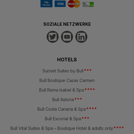
SOZIALE NETZWERKE
HOTELS
Sunset Suites by Bull
*
*
*
Bull Boutique Casas Carmen
Bull Reina Isabel & Spa
*
*
*
*
Bull Astoria
*
*
*
Bull Costa Canaria & Spa
*
*
*
*
Bull Escorial & Spa
*
*
*
Bull Vital Suites & Spa – Boutique Hotel & adults only
*
*
*
*