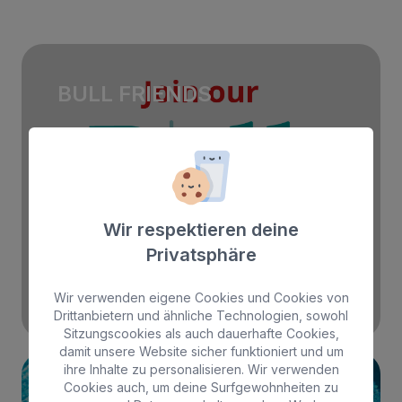
BULL FRIENDS
Buchen
Wir respektieren deine
Privatsphäre
Mehr Info
Wir verwenden eigene Cookies und Cookies von
Drittanbietern und ähnliche Technologien, sowohl
Sitzungscookies als auch dauerhafte Cookies,
damit unsere Website sicher funktioniert und um
ihre Inhalte zu personalisieren. Wir verwenden
Cookies auch, um deine Surfgewohnheiten zu