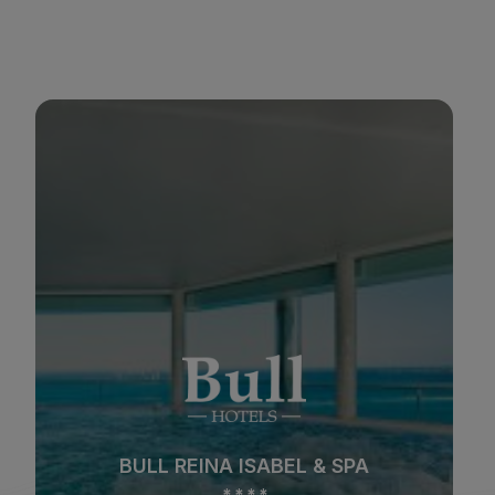
BULL COSTA CANARIA & SPA
*
*
*
*
Strand
Spa
BULL COSTA CANARIA & SPA
Stadt
All Inclusive
*
*
*
*