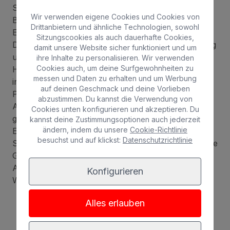
Spa eine große Auswahl an Massagen und
Wir verwenden eigene Cookies und Cookies von
Behandlungen, die für ein Höchstmaß an
Drittanbietern und ähnliche Technologien, sowohl
Entspannung und Wohlbefinden sorgen.
Sitzungscookies als auch dauerhafte Cookies,
Das gastronomische Angebot des Hotels ist vielfältig
damit unsere Website sicher funktioniert und um
und bietet für jeden Geschmack das Richtige. Das
ihre Inhalte zu personalisieren. Wir verwenden
Cookies auch, um deine Surfgewohnheiten zu
Hauptrestaurant des Hotels bietet eine Auswahl an
messen und Daten zu erhalten und um Werbung
internationalen und lokalen Gerichten, während die
auf deinen Geschmack und deine Vorlieben
Poolbar der perfekte Ort ist, um in entspannter
abzustimmen. Du kannst die Verwendung von
Atmosphäre einen Cocktail oder ein kühles Bier zu
Cookies unten konfigurieren und akzeptieren. Du
genießen.
kannst deine Zustimmungsoptionen auch jederzeit
ändern, indem du unsere
Cookie-Richtlinie
Eines der Highlights des Hotels ist seine Nähe zum
besuchst und auf klickst:
Datenschutzrichtlinie
Strand. Nur wenige Gehminuten entfernt können die
Gäste das wunderbare Klima am Strand von
Arguineguin genießen und verschiedene
Konfigurieren
Wassersportarten ausüben.
Alles erlauben