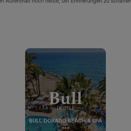
n Aufenthalt noch heute, um Erinnerungen zu schaffen,
BULL DORADO BEACH & SPA
***
BULL DORADO BEACH & SPA
***