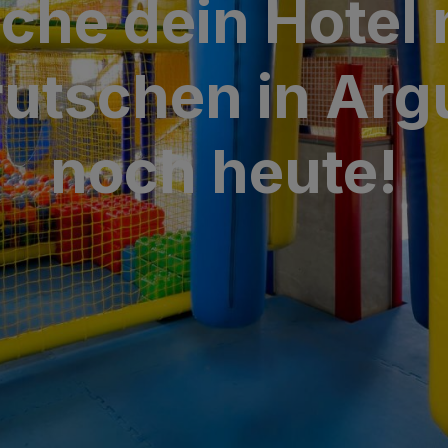
che dein Hotel 
aria & Spa
utschen in Arg
y Bull
noch heute!