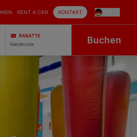
DE
ONEN
RENT A CAR
KONTAKT
RABATTE
Buchen
ES
EN
FR
SE
NL