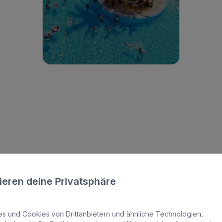
Zum Hotel
eines
Hotels mi
ieren deine Privatsphäre
 und Cookies von Drittanbietern und ähnliche Technologien,
denken, haben wir Bilder von Lachen, Spiele