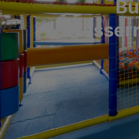
Bu
SAN AGUSTÍN
Bull Costa Can
Wasserr
PUERTO RICO
Sunset Suites b