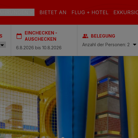
AHRUNGEN
BIETET AN
FLUG + HOTEL
EXKURSI
EINCHECKEN -
S
BELEGUNG
RAN CANARIA
AUSCHECKEN
Anzahl der Personen: 2
el & Spa
STRAND
SPA
STADT
ach & Spa
S
ctoria & Spa
L INCLUSIVE
ADULTS ONLY
FAMILIEN
es & Spa – Boutique Hotel & adults only
 Spa
Casas Carmen