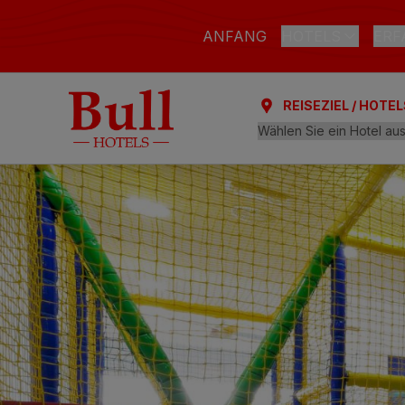
ANFANG
HOTELS
ERF
REISEZIEL / HOTEL
LAS PALMAS DE G
Bull Astoria
Bull Reina Isab
ARGUINEGUÍN
Bull Dorado Be
PLAYA DEL INGLÉ
Bull Eugenia Vi
AL
Bull Vital Suit
Bull Escorial &
Bull Boutique 