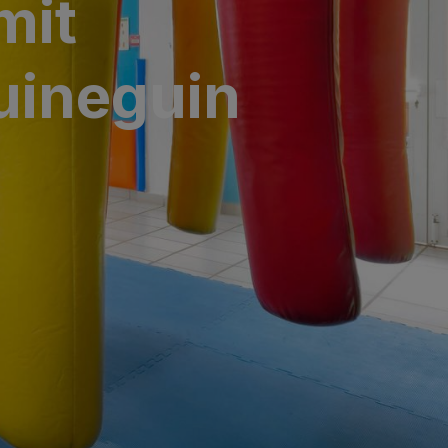
mit
uineguin