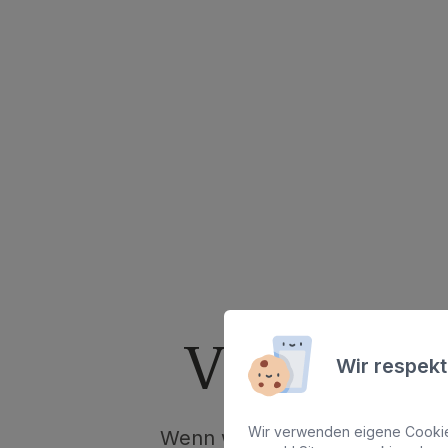
Vorteile 
Wir respekt
Wir verwenden eigene Cookies
Wenn wir an Familienurlaub 