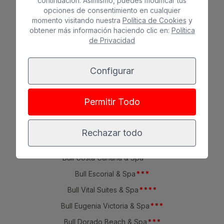
continuación. Asimismo, puedes modificar tus
opciones de consentimiento en cualquier
REDES SOCIALES
momento visitando nuestra
Política de Cookies
y
obtener más información haciendo clic en:
Política
de Privacidad
Configurar
HOTELES
Sunset Suites by Bull
*
*
*
Permitir Todo
Bull Boutique Casas Carmen
Bull Reina Isabel & Spa
*
*
*
*
Rechazar todo
Bull Astoria
*
*
*
Bull Costa Canaria & Spa
*
*
*
*
Bull Escorial & Spa
*
*
*
Bull Vital Suites & Spa
*
*
*
*
Bull Eugenia Victoria & Spa
*
*
*
Bull Dorado Beach & Spa
*
*
*