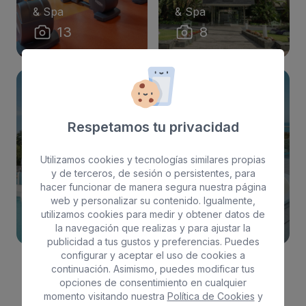
& Spa
& Spa
13
8
Respetamos tu privacidad
Utilizamos cookies y tecnologías similares propias
Piscina
Solarium
y de terceros, de sesión o persistentes, para
Bull Costa Canaria
Bull Costa Canaria
hacer funcionar de manera segura nuestra página
& Spa
& Spa
web y personalizar su contenido. Igualmente,
utilizamos cookies para medir y obtener datos de
10
4
la navegación que realizas y para ajustar la
publicidad a tus gustos y preferencias. Puedes
configurar y aceptar el uso de cookies a
continuación. Asimismo, puedes modificar tus
opciones de consentimiento en cualquier
momento visitando nuestra
Política de Cookies
y