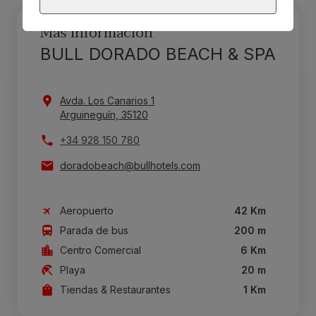
Más información
BULL DORADO BEACH & SPA
Avda. Los Canarios 1
Arguineguín, 35120
+34 928 150 780
doradobeach@bullhotels.com
Aeropuerto
42 Km
Parada de bus
200 m
Centro Comercial
6 Km
Playa
20 m
Tiendas & Restaurantes
1 Km