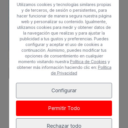
Utilizamos cookies y tecnologías similares propias
Playa
Spa
y de terceros, de sesión o persistentes, para
SUNSET SUITES BY BULL
hacer funcionar de manera segura nuestra página
Ciudad
Todo incluido
*
*
*
web y personalizar su contenido. Igualmente,
Solo adultos
Familias
utilizamos cookies para medir y obtener datos de
la navegación que realizas y para ajustar la
publicidad a tus gustos y preferencias. Puedes
configurar y aceptar el uso de cookies a
continuación. Asimismo, puedes modificar tus
opciones de consentimiento en cualquier
momento visitando nuestra
Política de Cookies
y
Ver hotel
obtener más información haciendo clic en:
Política
de Privacidad
Configurar
Permitir Todo
Rechazar todo