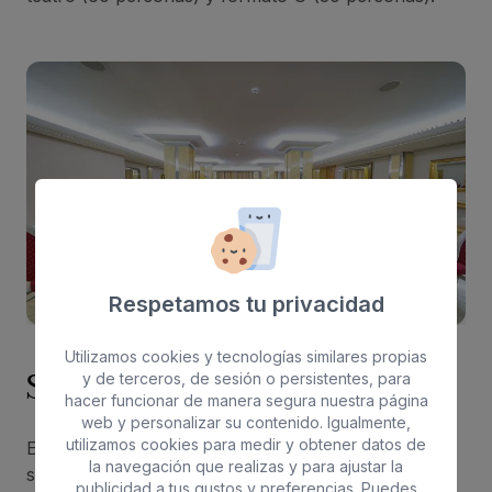
Respetamos tu privacidad
Utilizamos cookies y tecnologías similares propias
Salón Fogón
y de terceros, de sesión o persistentes, para
hacer funcionar de manera segura nuestra página
web y personalizar su contenido. Igualmente,
utilizamos cookies para medir y obtener datos de
El salón Fogón es el punto intermedio entre los
la navegación que realizas y para ajustar la
salones Pepe Dámaso, Lola Massieu y Galdós y el
publicidad a tus gustos y preferencias. Puedes