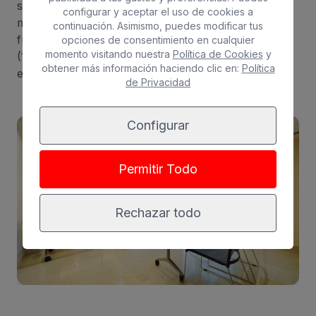
salón Baldaquino. Tiene una superficie de 270
configurar y aceptar el uso de cookies a
metros cuadrados y su aforo máximo cambia en
continuación. Asimismo, puedes modificar tus
función de la distribución del mobiliario: banquete
opciones de consentimiento en cualquier
momento visitando nuestra
Política de Cookies
y
(100 personas), cocktail (150 personas), formato
obtener más información haciendo clic en:
Política
escuela (80 personas) y formato U (50 personas).
de Privacidad
Configurar
Permitir Todo
Rechazar todo