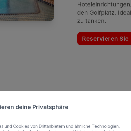
Hoteleinrichtungen,
den Golfplatz. Ide
zu tanken.
Reservieren Sie 
inhaltet der
Da
ieren deine Privatsphäre
a del Inglés ist jeden Tag von 11:00 bis 18:00 U
 und Cookies von Drittanbietern und ähnliche Technologien,