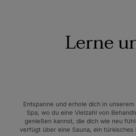
Lerne u
Entspanne und erhole dich in unserem
Spa, wo du eine Vielzahl von Behand
genießen kannst, die dich wie neu füh
verfügt über eine Sauna, ein türkisches 