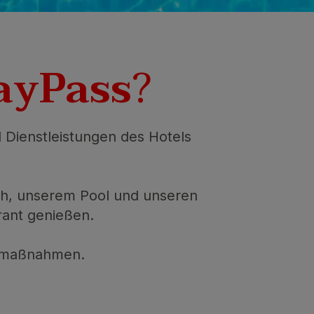
ayPass
?
d Dienstleistungen des Hotels
ch, unserem Pool und unseren
rant genießen.
enemaßnahmen.