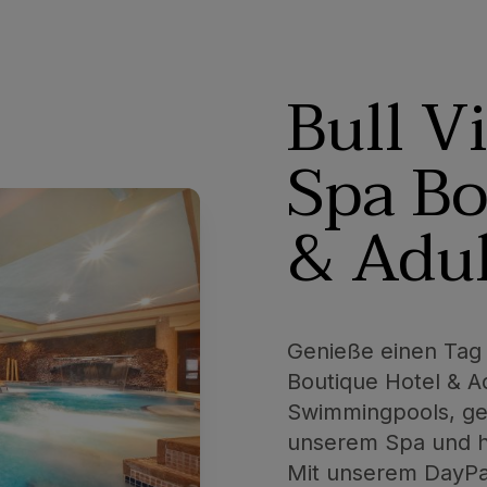
Bull V
Spa Bo
& Adul
Genieße einen Tag v
Boutique Hotel & A
Swimmingpools, ge
unserem Spa und hal
Mit unserem DayPas