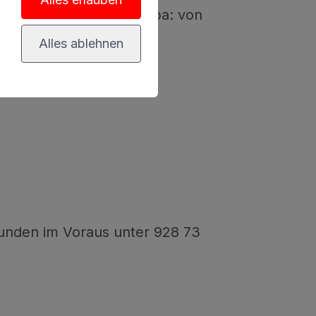
Zugang für Kinder im Spa: von
n
Alles ablehnen
unden im Voraus unter 928 73