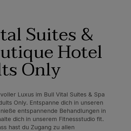
ital Suites &
utique Hotel
ts Only
oller Luxus im Bull Vital Suites & Spa
dults Only. Entspanne dich in unseren
nieße entspannende Behandlungen in
te dich in unserem Fitnessstudio fit.
s hast du Zugang zu allen