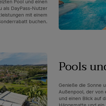
eizten Pool und einen
u als DayPass-Nutzer
leistungen mit einem
Sonderrabatt buchen.
Pools un
Genieße die Sonne u
Außenpool, der von 
und einen Blick auf d
Hängematte und ein 