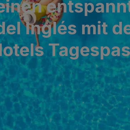
einen entspannt
aria & Spa
del Inglés mit d
y Bull
otels Tagespa