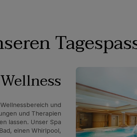
nseren Tagespas
Wellness
 Wellnessbereich und
lungen und Therapien
len lassen. Unser Spa
Bad, einen Whirlpool,