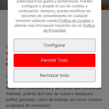
publicidad a tus gustos y preferencias. Puedes
configurar y aceptar el uso de cookies a
continuación. Asimismo, puedes modificar tus
opciones de consentimiento en cualquier
momento visitando nuestra
Política de Cookies
y
obtener más información haciendo clic en:
Política
Galería
de Privacidad
Configurar
Si te ha gustado nuestro servicio de DayPass,
quizás te interese conocer nuestras ofertas y
promociones para alojarte en
nuestros hoteles de
Permitir Todo
Playa del Inglés
.
Rechazar todo
Las habitaciones de nuestros complejos destacan
por su amplitud y confortabilidad,
disponen de
todas las comodidades y servicios que necesitas
.
Además, podrás disfrutar de nuestro desayuno
buffet, gimnasio, salón de belleza, así como nuestro
programa de animación.