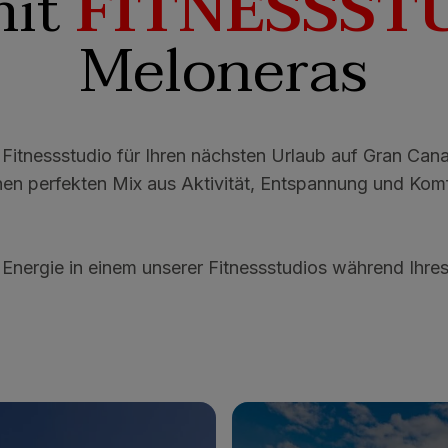
mit
FITNESSST
Meloneras
Fitnessstudio für Ihren nächsten Urlaub auf Gran Cana
en perfekten Mix aus Aktivität, Entspannung und Komf
e Energie in einem unserer Fitnessstudios während Ihre