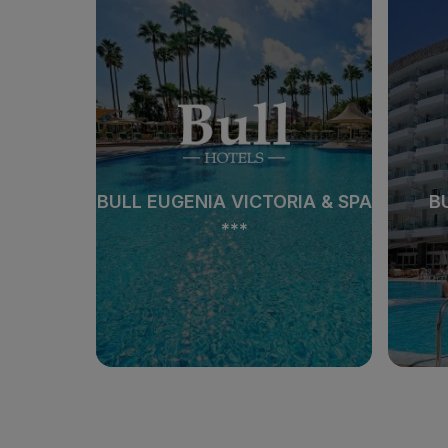
A & SPA
BULL EUGENIA VICTORIA & SPA
B
***
A & SPA
BULL EUGENIA VICTORIA & SPA
B
***
Zum Hotel