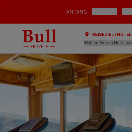
ANFANG
HOTELS
ERF
REISEZIEL / HOTEL
LAS PALMAS DE G
Bull Astoria
Bull Reina Isab
ARGUINEGUÍN
Bull Dorado Be
PLAYA DEL INGLÉ
Bull Eugenia Vi
AL
Bull Vital Suit
Bull Escorial &
Bull Boutique 