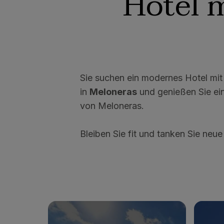
Hotel 
Sie suchen ein modernes Hotel mit 
in
Meloneras
und genießen Sie ein
von Meloneras.
Bleiben Sie fit und tanken Sie neu