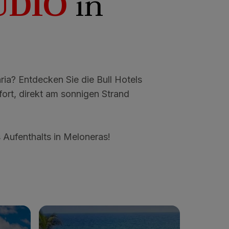
UDIO
in
ria? Entdecken Sie die Bull Hotels
ort, direkt am sonnigen Strand
s Aufenthalts in Meloneras!