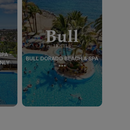
SPA -
BULL DORADO BEACH & SPA
BULL C
ONLY
***
SPA -
BULL DORADO BEACH & SPA
BULL C
ONLY
***
Zum Hotel