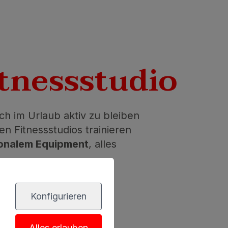
itnessstudio
h im Urlaub aktiv zu bleiben
 Fitnessstudios trainieren
ionalem Equipment
, alles
is und
exklusive
Konfigurieren
Alles erlauben