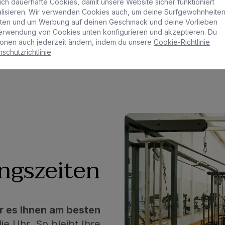
ch dauerhafte Cookies, damit unsere Website sicher funktioniert
nalisieren. Wir verwenden Cookies auch, um deine Surfgewohnheite
lten und um Werbung auf deinen Geschmack und deine Vorlieben
erwendung von Cookies unten konfigurieren und akzeptieren. Du
onen auch jederzeit ändern, indem du unsere
Cookie-Richtlinie
schutzrichtlinie
ngszeiten
 es Ihnen am besten
ie Uhr. So bleibt Ihre