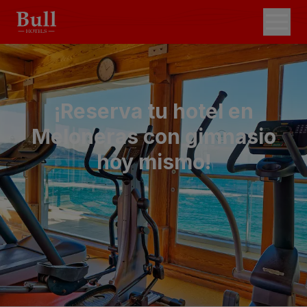
¡Reserva tu hotel en
Meloneras con gimnasio
hoy mismo!