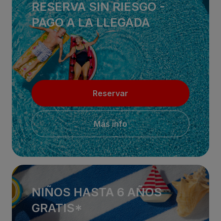
RESERVA SIN RIESGO -
PAGO A LA LLEGADA
Reservar
Más info
NIÑOS HASTA 6 AÑOS
GRATIS*