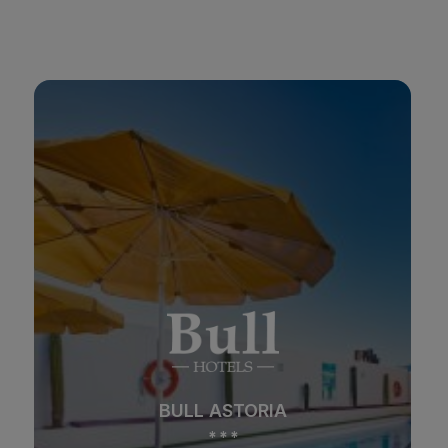
BULL ASTORIA
*
*
*
Strand
Spa
BULL ASTORIA
Stadt
All Inclusive
*
*
*