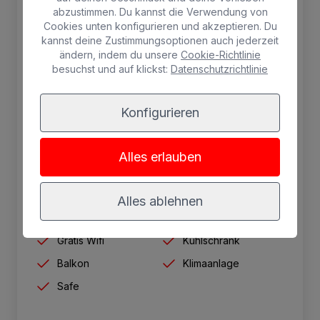
Panoramablick auf Meer und
abzustimmen. Du kannst die Verwendung von
Dünen
Cookies unten konfigurieren und akzeptieren. Du
kannst deine Zustimmungsoptionen auch jederzeit
ändern, indem du unsere
Cookie-Richtlinie
Apartment mit einem Schlafzimmer,
besuchst und auf klickst:
Datenschutzrichtlinie
Doppelbett, großem Schrank mit Safe,
Wohnzimmer, bestehend aus Sofa und
Konfigurieren
Sessel. Voll ausgestattete Küche mit Grill-
Mikrowelle, Kühlschrank, Tisch mit zwei
Stühlen und kompletten Küchenutensilien.
Alles erlauben
Badezimmer mit Duschwanne.
Alles ablehnen
2 Erwachsene max.
Gratis Wifi
Kühlschrank
Balkon
Klimaanlage
Safe