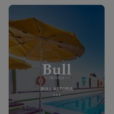
BULL ASTORIA
*
*
*
Playa
Spa
BULL ASTORIA
Ciudad
Todo incluido
*
*
*
Solo adultos
Familias