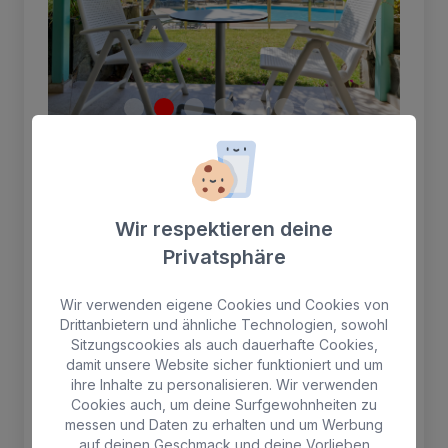
Premium-Apartment am Meer
Wir respektieren deine
Apartment mit einem Schlafzimmer,
Privatsphäre
Doppelbett, großem Schrank mit Safe,
Wohnzimmer, bestehend aus Sofa und
Wir verwenden eigene Cookies und Cookies von
Sessel. Voll ausgestattete Küche mit Grill-
Drittanbietern und ähnliche Technologien, sowohl
Mikrowelle, Kühlschrank, Tisch mit zwei
Sitzungscookies als auch dauerhafte Cookies,
Stühlen und kompletten Küchenutensilien.
damit unsere Website sicher funktioniert und um
Badezimmer mit Duschwanne.
ihre Inhalte zu personalisieren. Wir verwenden
Cookies auch, um deine Surfgewohnheiten zu
messen und Daten zu erhalten und um Werbung
2 Erwachsene max
auf deinen Geschmack und deine Vorlieben