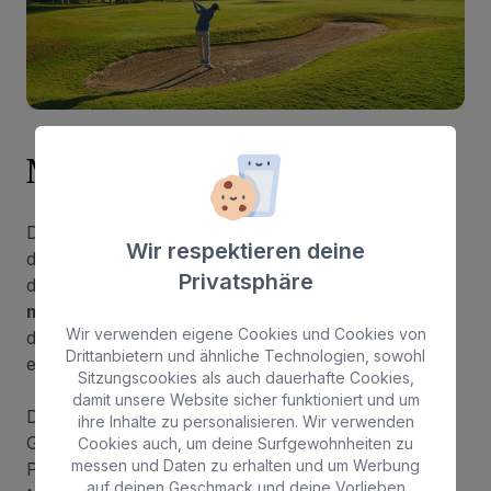
Maspalomas Golf
Der Maspalomas Golf Course ist ein 18-Loch-Platz,
Wir respektieren deine
der von Mackenzie Ross entworfen wurde. Er liegt
Privatsphäre
direkt neben den Dünen von Maspalomas, einem
mehr als 400 Hektar großen Naturschutzgebiet
,
Wir verwenden eigene Cookies und Cookies von
das ihm eine einzigartige Landschaft und eine
Drittanbietern und ähnliche Technologien, sowohl
erfrischende Brise verleiht.
Sitzungscookies als auch dauerhafte Cookies,
damit unsere Website sicher funktioniert und um
Der Platz verfügt über eine Golfschule, einen
ihre Inhalte zu personalisieren. Wir verwenden
Golfshop, ein Restaurant und einen kostenlosen
Cookies auch, um deine Surfgewohnheiten zu
messen und Daten zu erhalten und um Werbung
Parkplatz. Er ist der perfekte Ort, um Golf und
auf deinen Geschmack und deine Vorlieben